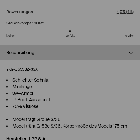
Bewertungen
4,7/5
(
416
)
Größenkompatibilität
kleiner
perfekt
größer
Beschreibung
Index:
555BZ-33X
Schlichter Schnitt
Minilänge
3/4-Ärmel
U-Boot-Ausschnitt
70% Viskose
Model trägt Größe S/36
Model trägt Größe S/36. Körpergröße des Models 175 cm
Hersteller
:
LPP S.A.