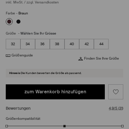
inkl. MwSt. / zzgl.
Versandkosten
Farbe
-
Braun
Größe
-
Wählen Sie Ihr Grösse
32
34
36
38
40
42
44
Größenguide
Finden Sie Ihre Größe
Hinweis
Die Kunden bewerten die Größe als passend.
zum Warenkorb hinzufügen
Bewertungen
4,9/5
(
31
)
Größenkompatibilität