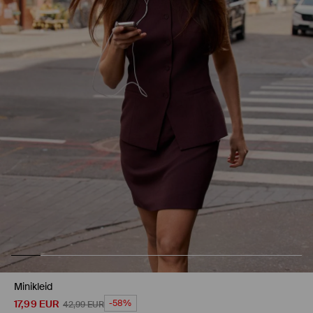
Minikleid
17,99
EUR
-58%
42,99
EUR