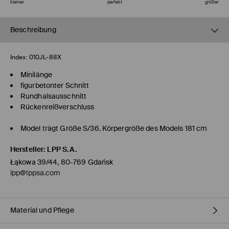
kleiner
perfekt
größer
Beschreibung
Index:
010JL-88X
Minilänge
figurbetonter Schnitt
Rundhalsausschnitt
Rückenreißverschluss
Model trägt Größe S/36. Körpergröße des Models 181 cm
Hersteller
:
LPP S.A.
Łąkowa 39/44, 80-769 Gdańsk
lpp@lppsa.com
Material und Pflege