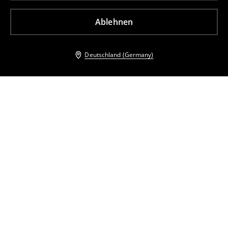
Ablehnen
Deutschland (Germany)
Andere Kunden entschieden sich ebenfalls für
Minikleid
Minikleid mit Trägern
17
,
99
EUR
42,99
EUR
22
,
99
EUR
32,99
EUR
inkl. MwSt. / zzgl.
Versandkosten
inkl. MwSt. / zzgl.
Versandkosten