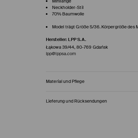
Minilänge
Neckholder-Stil
70% Baumwolle
Model trägt Größe S/36. Körpergröße des 
Hersteller
:
LPP S.A.
Łąkowa 39/44, 80-769 Gdańsk
lpp@lppsa.com
Material und Pflege
ERSTER STOFF
:
70% BAUMWOLLE, 25% POLYESTE
Lieferung und Rücksendungen
MASCHINENWÄSCHE BEI MAX. TEMP. 20° C
Versandbestimmungen
AUF LINKER SEITE BÜGELN
HERMES PaketShop
(4-6
Werktage
)
BLEICHEN NICHT ERLAUBT
4,50 EUR* / Online-Zahlung