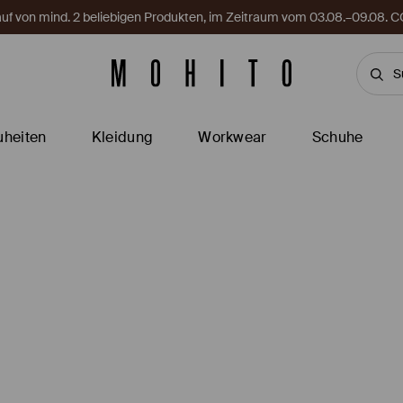
Kauf von mind. 2 beliebigen Produkten, im Zeitraum vom 03.08.–09.08
heiten
Kleidung
Workwear
Schuhe