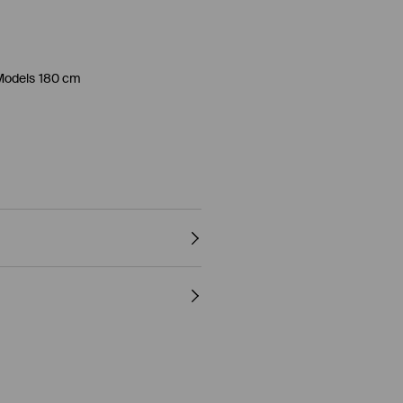
Models 180 cm
R, 5% ELASTHAN
 - NORMALER PROZESS