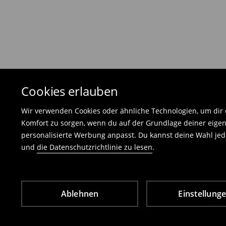
Die Rücksendegebühr beträgt 1,99 €.
Die an uns zurückzusendende Ware muss mit d
und darf keinerlei Gebrauchsspuren aufweisen
⟶
Freiwilliges Rückgaberecht
Cookies erlauben
Wir verwenden Cookies oder ähnliche Technologien, um dir d
Komfort zu sorgen, wenn du auf der Grundlage deiner eigen
personalisierte Werbung anpasst. Du kannst deine Wahl jede
und
die Datenschutzrichtlinie zu lesen
.
Ablehnen
Einstellung