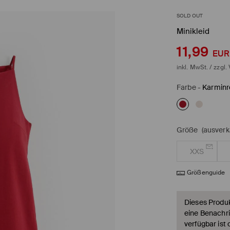
SOLD OUT
Minikleid
11,99
EUR
inkl. MwSt. / zzgl.
Farbe
-
Karminr
Größe
(ausverk
XXS
Größenguide
Dieses Produkt
eine Benachri
verfügbar ist 