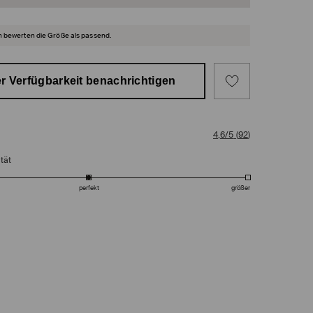
 bewerten die Größe als passend.
r Verfügbarkeit benachrichtigen
4,6/5
(
92
)
tät
perfekt
größer