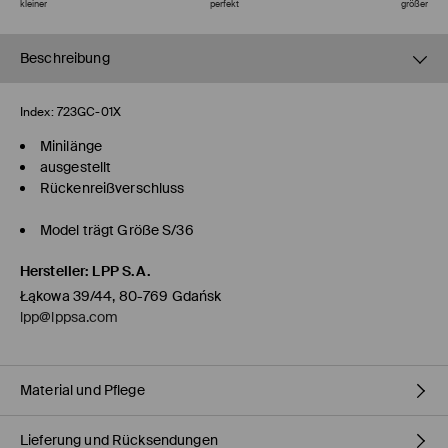
kleiner
perfekt
größer
Beschreibung
Index:
723GC-01X
Minilänge
ausgestellt
Rückenreißverschluss
Model trägt Größe S/36
Hersteller
:
LPP S.A.
Łąkowa 39/44, 80-769 Gdańsk
lpp@lppsa.com
Material und Pflege
Lieferung und Rücksendungen
ERSTER STOFF
:
50% BAUMWOLLE, 47% POLYESTER, 3% ELASTHAN