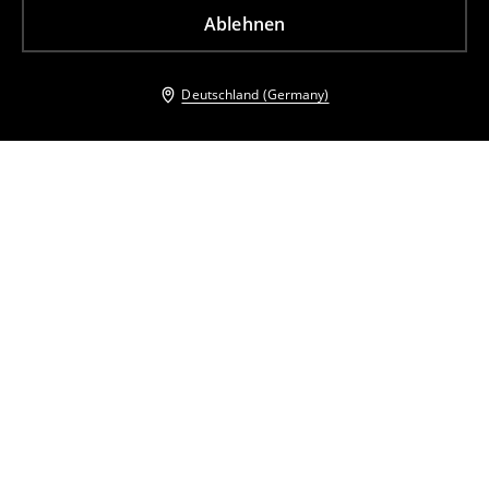
Ablehnen
Deutschland (Germany)
Andere Kunden entschieden sich ebenfalls für
Minikleid mit Trägern
Minikleid
22
,
99
EUR
32,99
EUR
25
,
99
EUR
42,99
EUR
inkl. MwSt. / zzgl.
Versandkosten
inkl. MwSt. / zzgl.
Versandkosten