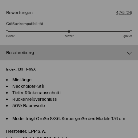
Bewertungen
4,7/5
(
24
)
Größenkompatibilität
kleiner
perfekt
größer
Beschreibung
Index:
131FH-99X
Minilänge
Neckholder-Stil
Tiefer Rückenausschnitt
Rückenreißverschluss
50% Baumwolle
Model trägt Größe S/36. Körpergröße des Models 176 cm
Hersteller
:
LPP S.A.