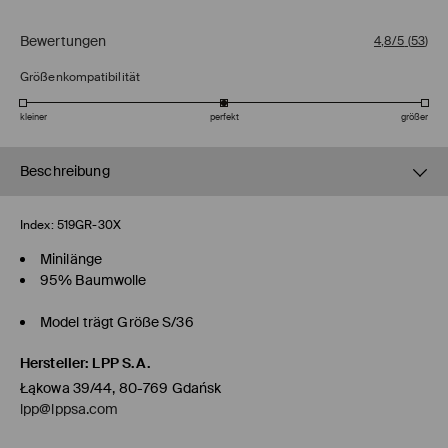
Bewertungen
4,8/5
(
53
)
Größenkompatibilität
kleiner
perfekt
größer
Beschreibung
Index:
519GR-30X
Minilänge
95% Baumwolle
Model trägt Größe S/36
Hersteller
:
LPP S.A.
Łąkowa 39/44, 80-769 Gdańsk
lpp@lppsa.com