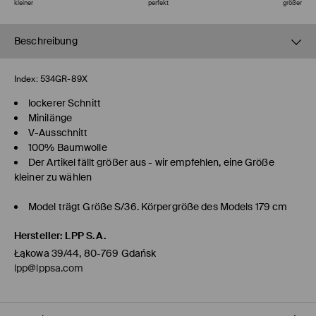
kleiner
perfekt
größer
Beschreibung
Index:
534GR-89X
lockerer Schnitt
Minilänge
V-Ausschnitt
100% Baumwolle
Der Artikel fällt größer aus - wir empfehlen, eine Größe
kleiner zu wählen
Model trägt Größe S/36. Körpergröße des Models 179 cm
Hersteller
:
LPP S.A.
Łąkowa 39/44, 80-769 Gdańsk
lpp@lppsa.com