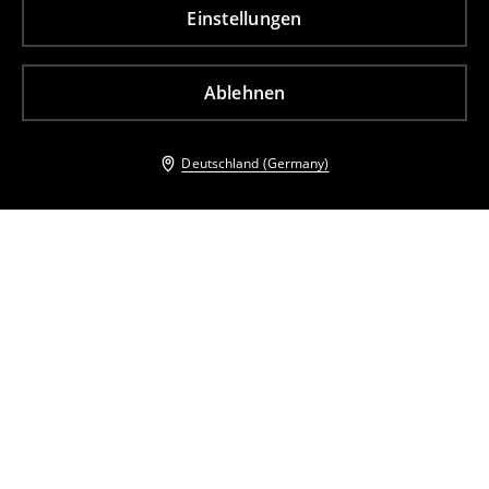
Einstellungen
Ablehnen
Deutschland (Germany)
Andere Kunden entschieden sich ebenfalls für
Minikleid aus Baumwolle
Minikleid mit Stickerei