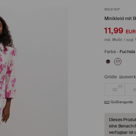
SOLD OUT
Minikleid mit
11,99
EUR
inkl. MwSt. / zzgl.
Farbe
-
Fuchsia
Größe
(ausverk
32
3
Größenguide
Dieses Produkt
eine Benachri
verfügbar ist 