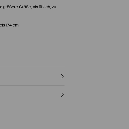
ne größere Größe, als üblich, zu
els 174 cm
SCHEN ENTFERNEN
10° C - OHNE DAMPF