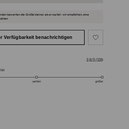
den bewerten die Größe kleiner als erwartet - wir empfehlen, eine
wählen
r Verfügbarkeit benachrichtigen
3,8/5
(
126
)
tät
perfekt
größer