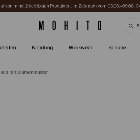
Kauf von mind. 2 beliebigen Produkten, im Zeitraum vom 03.08.–09.08
heiten
Kleidung
Workwear
Schuhe
kleid mit Blumenmuster