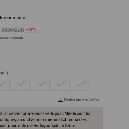
 Blumenmuster
-68%
37,99
EUR
Versandkosten
auft)
4
36
38
40
42
Finden Sie Ihre Größe
 ist derzeit online nicht verfügbar. Melde dich für
chtigung an und wir informieren dich, sobald es
oder überprüfe die Verfügbarkeit im Store.