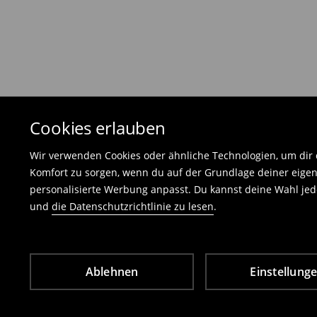
Die Rücksendegebühr beträgt 1,99 €.
Die an uns zurückzusendende Ware muss mit d
und darf keinerlei Gebrauchsspuren aufweisen
⟶
Freiwilliges Rückgaberecht
Cookies erlauben
Wir verwenden Cookies oder ähnliche Technologien, um dir d
Komfort zu sorgen, wenn du auf der Grundlage deiner eigen
personalisierte Werbung anpasst. Du kannst deine Wahl jede
und
die Datenschutzrichtlinie zu lesen
.
Ablehnen
Einstellung