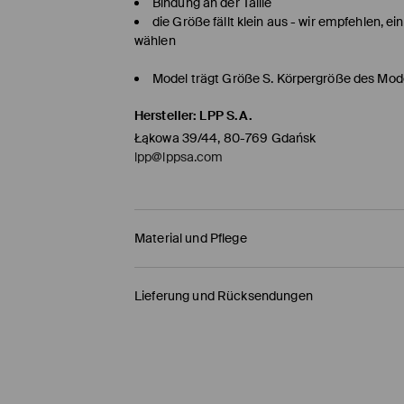
Bindung an der Taille
die Größe fällt klein aus - wir empfehlen, ei
wählen
Model trägt Größe S. Körpergröße des Mod
Hersteller
:
LPP S.A.
Łąkowa 39/44, 80-769 Gdańsk
lpp@lppsa.com
Material und Pflege
ERSTER STOFF
:
71% POLYESTER, 29% POLYAMID
Lieferung und Rücksendungen
ABNEHMBARE SCHMUCKELEMENTE VOR DEM WA
Versandbestimmungen
BLEICHEN NICHT ERLAUBT
HERMES PaketShop
(4-6
Werktage
)
BÜGELN MIT EINER TEMPERATUR BIS MAX. 1
4,50 EUR* / Online-Zahlung