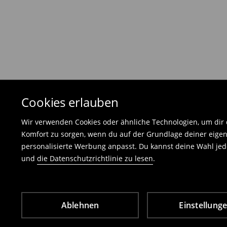
Die Rücksendegebühr beträgt 1,99 €.
Die an uns zurückzusendende Ware muss mit d
und darf keinerlei Gebrauchsspuren aufweisen
⟶
Freiwilliges Rückgaberecht
Cookies erlauben
Wir verwenden Cookies oder ähnliche Technologien, um dir d
Komfort zu sorgen, wenn du auf der Grundlage deiner eigen
personalisierte Werbung anpasst. Du kannst deine Wahl jede
und
die Datenschutzrichtlinie zu lesen
.
Ablehnen
Einstellung