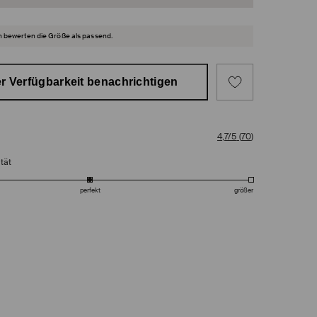
 bewerten die Größe als passend.
r Verfügbarkeit benachrichtigen
4,7/5
(
70
)
tät
perfekt
größer