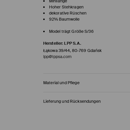
Minilänge
Hoher Stehkragen
dekorative Rüschen
92% Baumwolle
Model trägt Größe S/36
Hersteller
:
LPP S.A.
Łąkowa 39/44, 80-769 Gdańsk
lpp@lppsa.com
Material und Pflege
Material Oberstoff
:
92% BAUMWOLLE, 8% ELASTH
Lieferung und Rücksendungen
BLEICHEN NICHT ERLAUBT
Versandbestimmungen
NICHT IM TROMMELTROCKNER TROCKNEN
HERMES PaketShop
(4-6
Werktage
)