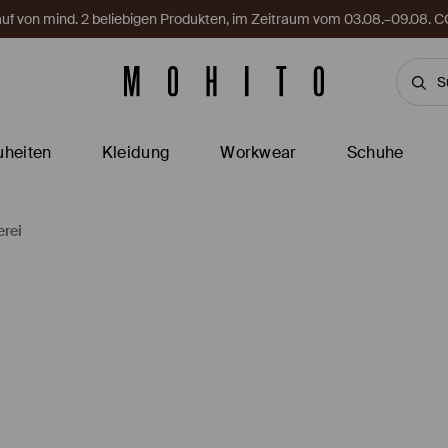
Kauf von mind. 2 beliebigen Produkten, im Zeitraum vom 03.08.–09.08
heiten
Kleidung
Workwear
Schuhe
erei