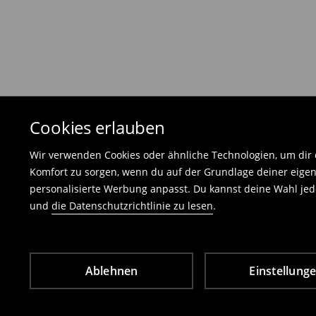
Die Rücksendegebühr beträgt 1,99 €.
Die an uns zurückzusendende Ware muss mit d
und darf keinerlei Gebrauchsspuren aufweisen
⟶
Freiwilliges Rückgaberecht
Cookies erlauben
Wir verwenden Cookies oder ähnliche Technologien, um dir d
Komfort zu sorgen, wenn du auf der Grundlage deiner eigen
personalisierte Werbung anpasst. Du kannst deine Wahl jede
und
die Datenschutzrichtlinie zu lesen
.
Ablehnen
Einstellung