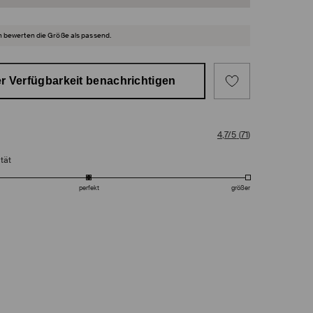
 bewerten die Größe als passend.
r Verfügbarkeit benachrichtigen
4,7/5
(
71
)
tät
perfekt
größer