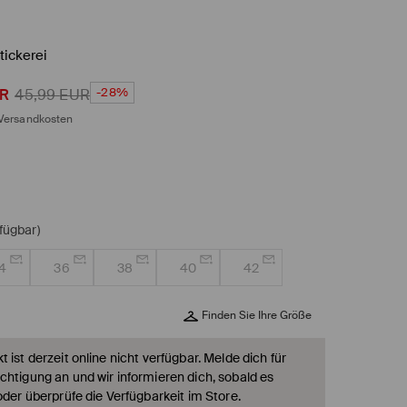
tickerei
-28%
R
45,99
EUR
Versandkosten
rfügbar)
4
36
38
40
42
Finden Sie Ihre Größe
 ist derzeit online nicht verfügbar. Melde dich für
chtigung an und wir informieren dich, sobald es
oder überprüfe die Verfügbarkeit im Store.