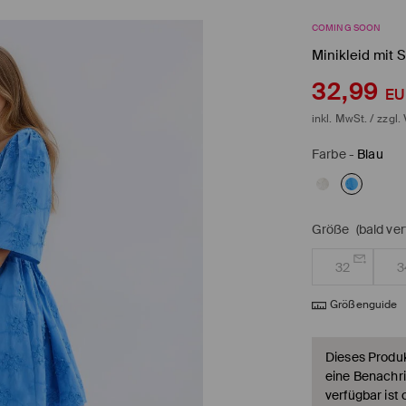
COMING SOON
Minikleid mit S
32,99
EU
inkl. MwSt. / zzgl.
Farbe
-
Blau
Größe
(bald ve
32
3
Größenguide
Dieses Produkt
eine Benachri
verfügbar ist 