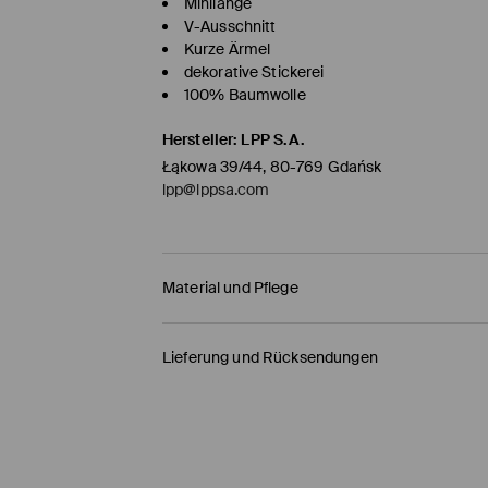
Minilänge
V-Ausschnitt
Kurze Ärmel
dekorative Stickerei
100% Baumwolle
Hersteller
:
LPP S.A.
Łąkowa 39/44, 80-769 Gdańsk
lpp@lppsa.com
Material und Pflege
ERSTER STOFF
:
100% BAUMWOLLE
Lieferung und Rücksendungen
Versandbestimmungen
HERMES PaketShop
(4-6
Werktage
)
4,50 EUR* / Online-Zahlung