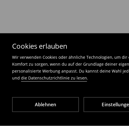
Die an uns zurückzusendende Ware muss mit d
und darf keinerlei Gebrauchsspuren aufweisen
⟶
Freiwilliges Rückgaberecht
Cookies erlauben
Wir verwenden Cookies oder ähnliche Technologien, um dir d
Komfort zu sorgen, wenn du auf der Grundlage deiner eigen
personalisierte Werbung anpasst. Du kannst deine Wahl jede
und
die Datenschutzrichtlinie zu lesen
.
Ablehnen
Einstellung