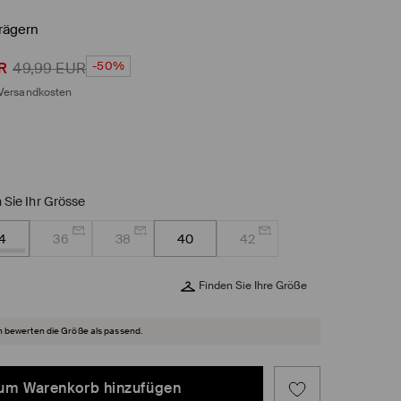
Trägern
-50%
R
49,99
EUR
Versandkosten
 Sie Ihr Grösse
4
36
38
40
42
Finden Sie Ihre Größe
 bewerten die Größe als passend.
um Warenkorb hinzufügen