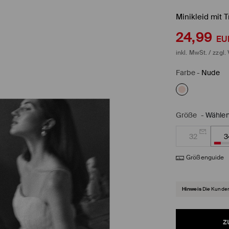
Minikleid mit 
24,99
EU
inkl. MwSt. / zzgl.
Farbe
-
Nude
Größe
-
Wählen
32
3
Größenguide
Hinweis
Die Kunden
z