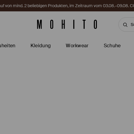
Kauf von mind. 2 beliebigen Produkten, im Zeitraum vom 03.08.–09.08
heiten
Kleidung
Workwear
Schuhe