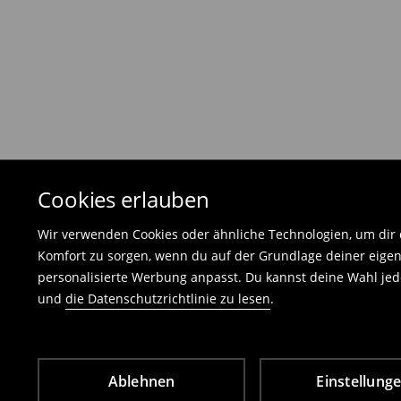
von 30 Tagen nach dem Kauf von Ihrem Rück
Die Rücksendegebühr beträgt 1,99 €.
Die an uns zurückzusendende Ware muss mit d
und darf keinerlei Gebrauchsspuren aufweisen
⟶
Freiwilliges Rückgaberecht
Cookies erlauben
Wir verwenden Cookies oder ähnliche Technologien, um dir d
Komfort zu sorgen, wenn du auf der Grundlage deiner eigen
personalisierte Werbung anpasst. Du kannst deine Wahl jede
und
die Datenschutzrichtlinie zu lesen
.
Ablehnen
Einstellung