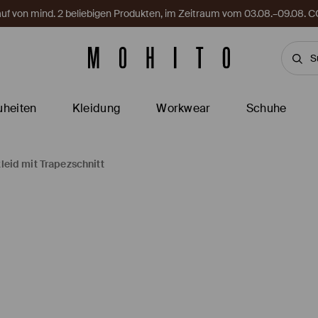
Kauf von mind. 2 beliebigen Produkten, im Zeitraum vom 03.08.–09.08
heiten
Kleidung
Workwear
Schuhe
leid mit Trapezschnitt