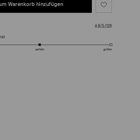
um Warenkorb hinzufügen
4,8/5
(
131
)
tät
perfekt
größer