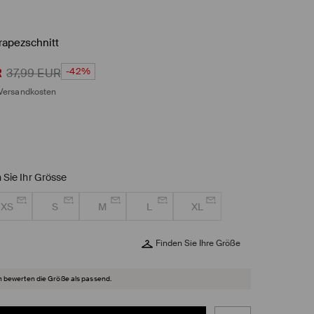
Trapezschnitt
-42%
R
37,99
EUR
Versandkosten
 Sie Ihr Grösse
XS
S
M
L
XL
Finden Sie Ihre Größe
 bewerten die Größe als passend.