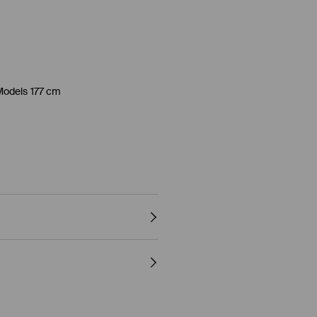
Models 177 cm
 ELASTHAN
 - NORMALER PROZESS