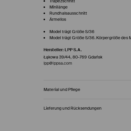
Trapezschnitt
Minilänge
Rundhalsausschnitt
Ärmellos
Model trägt Größe S/36
Model trägt Größe S/36. Körpergröße des 
Hersteller
:
LPP S.A.
Łąkowa 39/44, 80-769 Gdańsk
lpp@lppsa.com
Material und Pflege
ERSTER STOFF
:
67% VISKOSE, 28% POLYAMID, 5%
Lieferung und Rücksendungen
ZWEITER STOFF
:
90% POLYESTER, 10% ELASTHAN
Versandbestimmungen
MASCHINENWÄSCHE BEI MAX. TEMP. 20° C