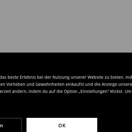
gaberecht Gebrauch machen.
en Orginaletiketten versehen sein
.
as beste Erlebnis bei der Nutzung unserer Website zu bieten. Ind
en Vorlieben und Gewohnheiten einkaufst und die Anzeige unseres
rzeit ändern, indem du auf die Option „Einstellungen“ klickst. Um
en
OK