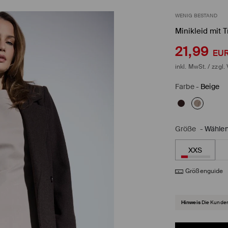
WENIG BESTAND
Minikleid mit 
21,99
EU
inkl. MwSt. / zzgl.
Farbe
-
Beige
Größe
-
Wählen
XXS
Größenguide
Hinweis
Die Kunden