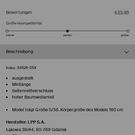
Bewertungen
4,7/5
(
91
)
Größenkompatibilität
kleiner
perfekt
größer
Beschreibung
Index:
541GR-05X
ausgestellt
Minilänge
Seitenreißverschluss
hoher Baumwollanteil
Model trägt Größe S/36. Körpergröße des Models 180 cm
Hersteller
:
LPP S.A.
Łąkowa 39/44, 80-769 Gdańsk