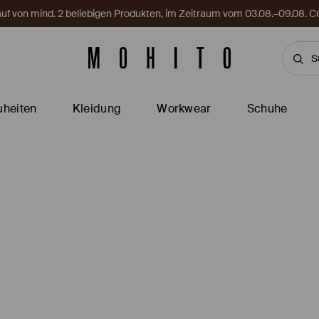
Kauf von mind. 2 beliebigen Produkten, im Zeitraum vom 03.08.–09.08
heiten
Kleidung
Workwear
Schuhe