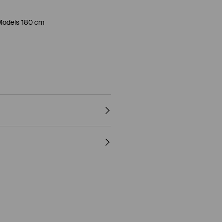
Models 180 cm
ONEND
10° C - OHNE DAMPF