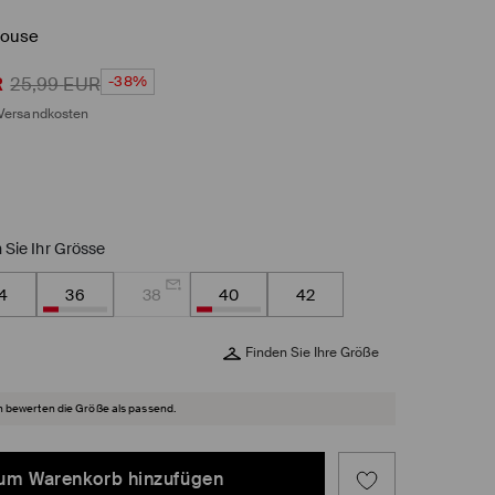
louse
-38%
R
25,99
EUR
Versandkosten
 Sie Ihr Grösse
4
36
38
40
42
Finden Sie Ihre Größe
 bewerten die Größe als passend.
um Warenkorb hinzufügen