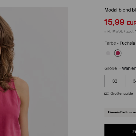
Modal blend b
15,99
EU
inkl. MwSt. / zzgl.
Farbe
-
Fuchsia
Größe
-
Wählen
32
3
Größenguide
Hinweis
Die Kunden
z