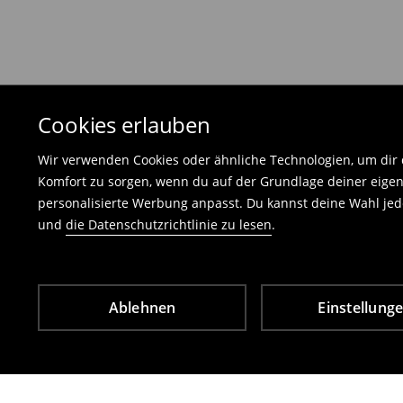
Die an uns zurückzusendende Ware muss mit d
und darf keinerlei Gebrauchsspuren aufweisen
⟶
Freiwilliges Rückgaberecht
Cookies erlauben
Wir verwenden Cookies oder ähnliche Technologien, um dir d
Komfort zu sorgen, wenn du auf der Grundlage deiner eigen
personalisierte Werbung anpasst. Du kannst deine Wahl jede
und
die Datenschutzrichtlinie zu lesen
.
Ablehnen
Einstellung