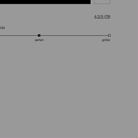
4,2/5
(
79
)
tät
perfekt
größer