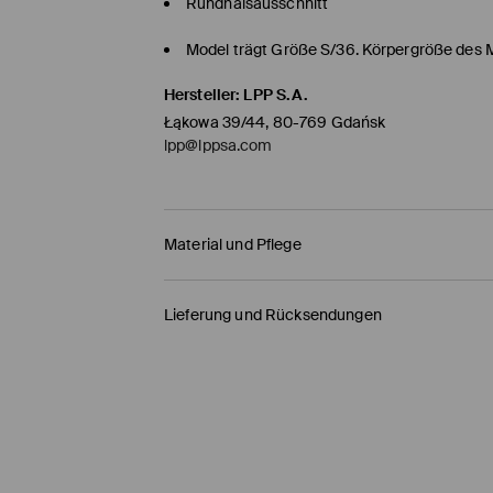
Rundhalsausschnitt
Model trägt Größe S/36. Körpergröße des 
Hersteller
:
LPP S.A.
Łąkowa 39/44, 80-769 Gdańsk
lpp@lppsa.com
Material und Pflege
Material Oberstoff
:
89% MODAL, 11% POLYESTER
Lieferung und Rücksendungen
MASCHINENWÄSCHE BIS MAX. 30° C - SCH
Versandbestimmungen
BLEICHEN NICHT ERLAUBT
HERMES PaketShop
(4-6
Werktage
)
NICHT IM TROMMELTROCKNER TROCKNEN
4,50 EUR* / Online-Zahlung
BÜGELN MIT EINER TEMPERATUR BIS MAX. 1
DHL PaketShop
(4-6
Werktage
)