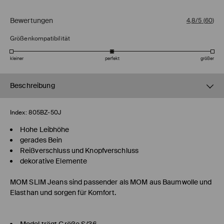
Bewertungen
4,8/5
(
60
)
Größenkompatibilität
kleiner
perfekt
größer
Beschreibung
Index:
805BZ-50J
Hohe Leibhöhe
gerades Bein
Reißverschluss und Knopfverschluss
dekorative Elemente
MOM SLIM
Jeans sind passender als MOM aus Baumwolle und
Elasthan und sorgen für Komfort.