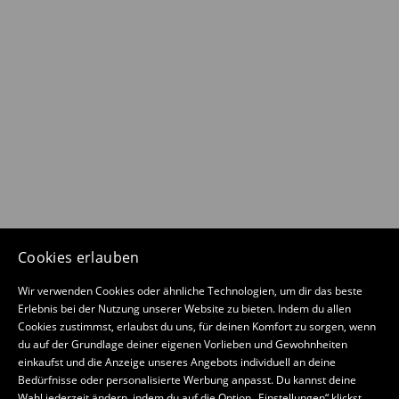
Cookies erlauben
Wir verwenden Cookies oder ähnliche Technologien, um dir das beste
Erlebnis bei der Nutzung unserer Website zu bieten. Indem du allen
Cookies zustimmst, erlaubst du uns, für deinen Komfort zu sorgen, wenn
du auf der Grundlage deiner eigenen Vorlieben und Gewohnheiten
einkaufst und die Anzeige unseres Angebots individuell an deine
Bedürfnisse oder personalisierte Werbung anpasst. Du kannst deine
Wahl jederzeit ändern, indem du auf die Option „Einstellungen“ klickst.