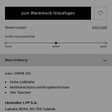
zum Warenkorb hinzufügen
Bewertungen
4,6/5
(
244
)
Größenkompatibilität
kleiner
perfekt
größer
Beschreibung
Index:
259FM-05J
Hohe Leibhöhe
Reißverschluss und Knopfverschluss
Vier Taschen
Hersteller
:
LPP S.A.
Łąkowa 39/44, 80-769 Gdańsk