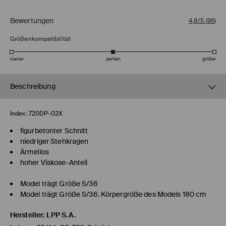
Bewertungen
4,8/5
(
96
)
Größenkompatibilität
kleiner
perfekt
größer
Beschreibung
Index:
720DP-02X
figurbetonter Schnitt
niedriger Stehkragen
Ärmellos
hoher Viskose-Anteil
Model trägt Größe S/36
Model trägt Größe S/36. Körpergröße des Models 180 cm
Hersteller
:
LPP S.A.