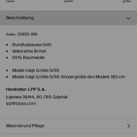
kleiner
perfekt
größer
Beschreibung
Index:
208ES-99X
Rundhalsausschnitt
dekorative Ärmel
95% Baumwolle
Model trägt Größe S/36
Model trägt Größe S/36. Körpergröße des Models 180 cm
Hersteller
:
LPP S.A.
Łąkowa 39/44, 80-769 Gdańsk
lpp@lppsa.com
Material und Pflege