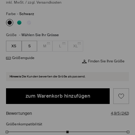
inkl. MwSt. / zzgl.
Versandkosten
Farbe
-
Schwarz
Größe
-
Wählen Sie Ihr Grösse
XS
S
M
L
XL
Größenguide
Finden Sie Ihre Größe
Hinweis
Die Kunden bewerten die Größe als passend.
zum Warenkorb hinzufügen
Bewertungen
4,9/5
(
242
)
Größenkompatibilität