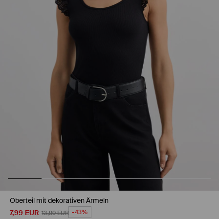
Oberteil mit dekorativen Ärmeln
7,99
EUR
-43%
13,99
EUR