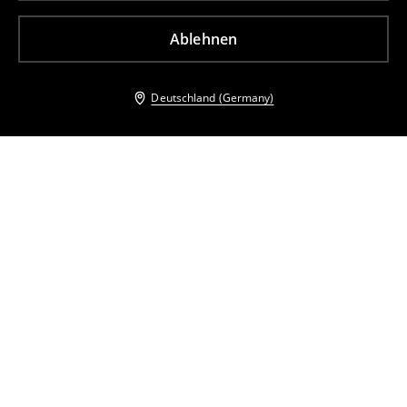
Ablehnen
Deutschland (Germany)
Andere Kunden entschieden sich ebenfalls für
Oberteil mit dekorativen Ärmeln
Top mit Federn
3
,
99
EUR
13,99
EUR
8
,
99
EUR
15,99
EUR
inkl. MwSt. / zzgl.
Versandkosten
inkl. MwSt. / zzgl.
Versandkosten