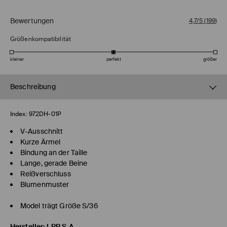
Bewertungen
4,7/5
(
199
)
Größenkompatibilität
kleiner
perfekt
größer
Beschreibung
Index:
972DH-01P
V-Ausschnitt
Kurze Ärmel
Bindung an der Taille
Lange, gerade Beine
Reißverschluss
Blumenmuster
Model trägt Größe S/36
Hersteller
:
LPP S.A.