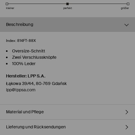
kleiner
perfekt
größer
Beschreibung
Index:
814FT-88X
Oversize-Schnitt
Zwei Verschlussknöpfe
100% Leder
Hersteller
:
LPP S.A.
Łąkowa 39/44, 80-769 Gdańsk
lpp@lppsa.com
Material und Pflege
Lieferung und Rücksendungen
ERSTER STOFF
:
100% Spaltleder
ERSTES FUTTER
:
100% POLYESTER