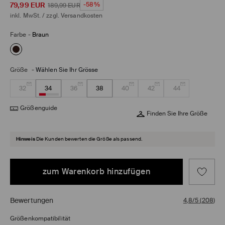
79,99
EUR
-58%
189,99
EUR
inkl. MwSt. / zzgl.
Versandkosten
Farbe
-
Braun
Größe
-
Wählen Sie Ihr Grösse
32
34
36
38
40
42
44
Größenguide
Finden Sie Ihre Größe
Hinweis
Die Kunden bewerten die Größe als passend.
zum Warenkorb hinzufügen
Bewertungen
4,8/5
(
208
)
Größenkompatibilität