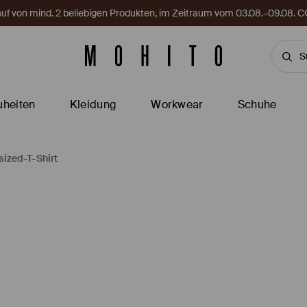
Kauf von mind. 2 beliebigen Produkten, im Zeitraum vom 03.08.–09.08
heiten
Kleidung
Workwear
Schuhe
sized-T-Shirt