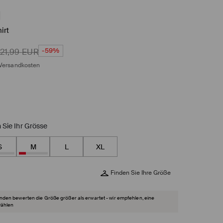
irt
-59%
21,99
EUR
Versandkosten
 Sie Ihr Grösse
S
M
L
XL
Finden Sie Ihre Größe
den bewerten die Größe größer als erwartet - wir empfehlen, eine
wählen