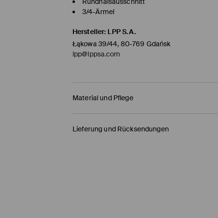
Rundhalsausschnitt
3/4-Ärmel
Hersteller
:
LPP S.A.
Łąkowa 39/44, 80-769 Gdańsk
lpp@lppsa.com
Material und Pflege
ERSTER STOFF
:
85% BAUMWOLLE, 15% POLYESTE
Lieferung und Rücksendungen
Versandbestimmungen
HERMES PaketShop
(4-6
Werktage
)
4,50 EUR* / Online-Zahlung
DHL PaketShop
(4-6
Werktage
)
5,00 EUR* / Online-Zahlung