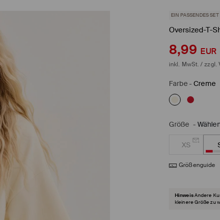
EIN PASSENDES SET
Oversized-T-Sh
8,99
EUR
inkl. MwSt. / zzgl.
Farbe
-
Creme
Größe
-
Wählen
XS
Größenguide
Hinweis
Andere Kun
kleinere Größe zu 