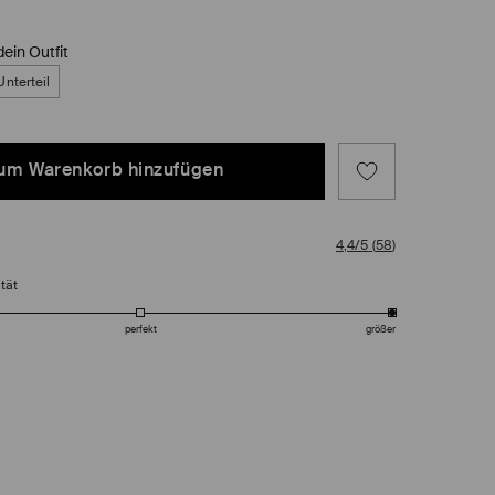
dein Outfit
nterteil
um Warenkorb hinzufügen
4,4/5
(
58
)
tät
perfekt
größer