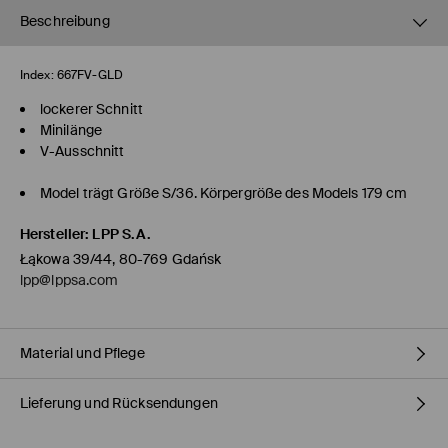
Beschreibung
Index:
667FV-GLD
lockerer Schnitt
Minilänge
V-Ausschnitt
Model trägt Größe S/36. Körpergröße des Models 179 cm
Hersteller
:
LPP S.A.
Łąkowa 39/44, 80-769 Gdańsk
lpp@lppsa.com
Material und Pflege
Lieferung und Rücksendungen
ERSTER STOFF
:
100% POLYESTER
ERSTES FUTTER
:
100% VISKOSE