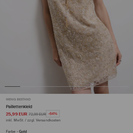
WENIG BESTAND
Paillettenkleid
25,99
EUR
-64%
72,99
EUR
inkl. MwSt. / zzgl.
Versandkosten
Farbe
-
Gold