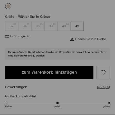
Größe
-
Wählen Sie Ihr Grösse
32
34
36
38
40
42
Größenguide
Finden Sie Ihre Größe
Hinweis
Andere Kunden bewerten die Größe größer als erwartet - wir empfehlen,
eine kleinere Größe zu wählen
zum Warenkorb hinzufügen
Bewertungen
4,8/5
(
19
)
Größenkompatibilität
kleiner
perfekt
größer