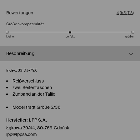
Bewertungen
4,9/5
(
118
)
Größenkompatibilität
kleiner
perfekt
größer
Beschreibung
Index:
331DJ-79X
Reißverschluss
zwei Seitentaschen
Zugband an der Taille
Model trägt Größe S/36
Hersteller
:
LPP S.A.
Łąkowa 39/44, 80-769 Gdańsk
lpp@lppsa.com