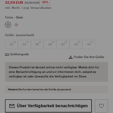
32,99
EUR
-18%
39,99
EUR
inkl. MwSt. / zzgl.
Versandkosten
Farbe
-
Grün
Größe
(ausverkauft)
32
34
36
38
40
42
44
Größenguide
Finden Sie Ihre Größe
Dieses Produkt ist derzeit online nicht verfügbar. Melde dich für
eine Benachrichtigung an und wir informieren dich, sobald es
verfügbar ist oder überprüfe die Verfügbarkeit im Store.
Hinweis
Die Kunden bewerten die Größe als passend.
Über Verfügbarkeit benachrichtigen