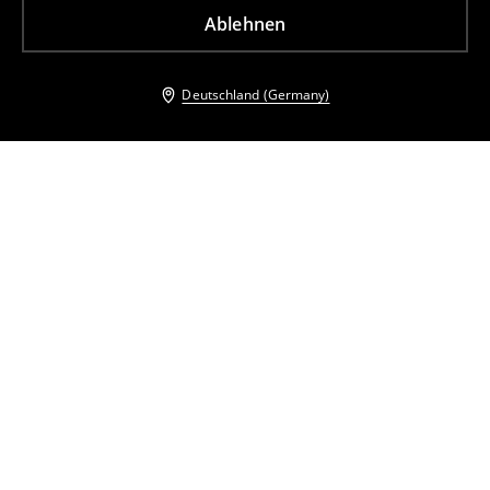
Ablehnen
Deutschland (Germany)
Andere Kunden entschieden sich ebenfalls für
Pullover mit Alpakawolle
Pullover mit Alpakawolle
37
,
99
EUR
54,99
EUR
25
,
99
EUR
59,99
EUR
inkl. MwSt. / zzgl.
Versandkosten
inkl. MwSt. / zzgl.
Versandkosten