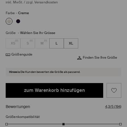
inkl. MwSt. / zzgl.
Versandkosten
Farbe
-
Creme
Größe
-
Wählen Sie Ihr Grösse
XS
S
M
L
XL
Größenguide
Finden Sie Ihre Größe
Hinweis
Die Kunden bewerten die Größe als passend.
zum Warenkorb hinzufügen
Bewertungen
4,3/5
(
194
)
Größenkompatibilität