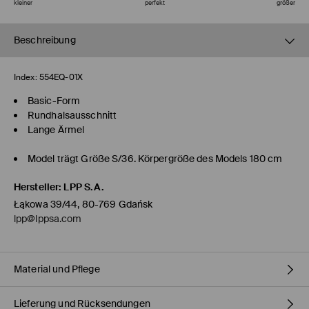
kleiner
perfekt
größer
Beschreibung
Index:
554EQ-01X
Basic-Form
Rundhalsausschnitt
Lange Ärmel
Model trägt Größe S/36. Körpergröße des Models 180 cm
Hersteller
:
LPP S.A.
Łąkowa 39/44, 80-769 Gdańsk
lpp@lppsa.com
Material und Pflege
Lieferung und Rücksendungen
35% POLYESTER, 31% ALPAKA, 31% WOLLE, 3% ELASTHAN