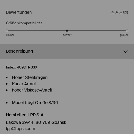
Bewertungen
4,8/5
(
121
)
Größenkompatibilität
kleiner
perfekt
größer
Beschreibung
Index:
409DH-33X
Hoher Stehkragen
Kurze Ärmel
hoher Viskose-Anteil
Model trägt Größe S/36
Hersteller
:
LPP S.A.
Łąkowa 39/44, 80-769 Gdańsk
lpp@lppsa.com