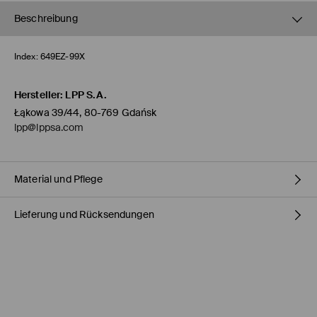
Beschreibung
Index:
649EZ-99X
Hersteller
:
LPP S.A.
Łąkowa 39/44, 80-769 Gdańsk
lpp@lppsa.com
Material und Pflege
Lieferung und Rücksendungen
OBERMATERIAL
:
100% POLYURETHAN
EINLAGE
:
100% POLYURETHAN
FUTTER
:
100% TPU
Versandbestimmungen
HERMES PaketShop
(4-6
Werktage
)
4,50 EUR* / Online-Zahlung