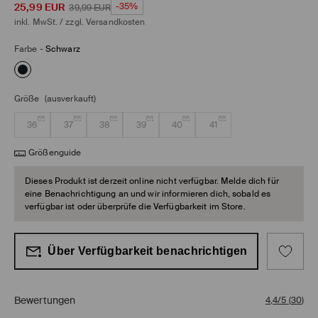
25,99
EUR
-35%
39,99
EUR
inkl. MwSt. / zzgl.
Versandkosten
Farbe
-
Schwarz
Größe
(ausverkauft)
36
37
38
39
40
41
Größenguide
Dieses Produkt ist derzeit online nicht verfügbar. Melde dich für
eine Benachrichtigung an und wir informieren dich, sobald es
verfügbar ist oder überprüfe die Verfügbarkeit im Store.
Über Verfügbarkeit benachrichtigen
Bewertungen
4,4/5
(
30
)