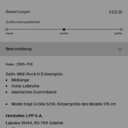
Bewertungen
4,5/5
(
8
)
Größenkompatibilität
kleiner
perfekt
größer
Beschreibung
Index:
218IS-70X
Satin-Midi-Rock in Erbsengrün.
Midilänge
Hohe Leibhöhe
elastisches Gummiband
Model trägt Größe S/36. Körpergröße des Models 176 cm
Hersteller
:
LPP S.A.
Łąkowa 39/44, 80-769 Gdańsk