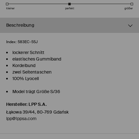
kleiner
perfekt
größer
Beschreibung
Index:
583EC-55J
lockerer Schnitt
elastisches Gummiband
Kordelbund
zwei Seitentaschen
100% Lyocell
Model trägt Größe S/36
Hersteller
:
LPP S.A.
Łąkowa 39/44, 80-769 Gdańsk
lpp@lppsa.com