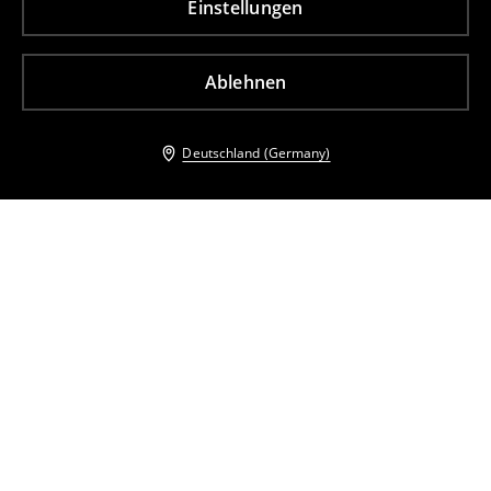
Einstellungen
Ablehnen
Deutschland (Germany)
Andere Kunden entschieden sich ebenfalls für
Shorts
Shorts
11
,
99
EUR
18,99
EUR
11
,
99
EUR
18,99
EUR