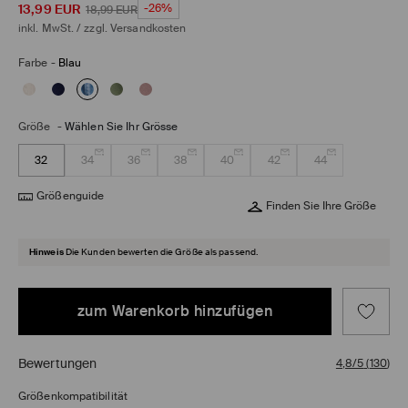
13,99
EUR
-26%
18,99
EUR
inkl. MwSt. / zzgl.
Versandkosten
Farbe
-
Blau
Größe
-
Wählen Sie Ihr Grösse
32
34
36
38
40
42
44
Größenguide
Finden Sie Ihre Größe
Hinweis
Die Kunden bewerten die Größe als passend.
zum Warenkorb hinzufügen
Bewertungen
4,8/5
(
130
)
Größenkompatibilität