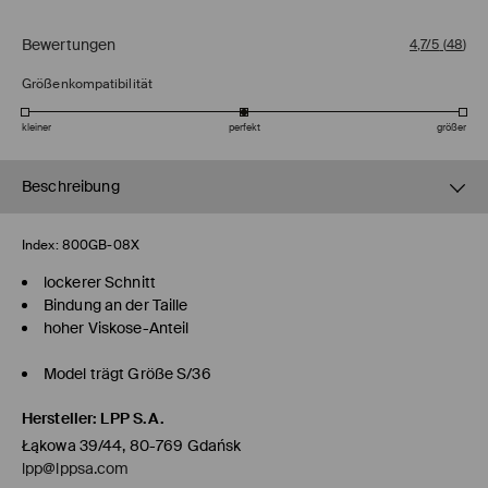
Bewertungen
4,7/5
(
48
)
Größenkompatibilität
kleiner
perfekt
größer
Beschreibung
Index:
800GB-08X
lockerer Schnitt
Bindung an der Taille
hoher Viskose-Anteil
Model trägt Größe S/36
Hersteller
:
LPP S.A.
Łąkowa 39/44, 80-769 Gdańsk
lpp@lppsa.com