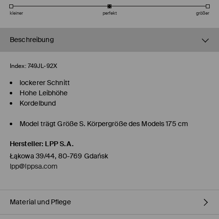
kleiner
perfekt
größer
Beschreibung
Index:
749JL-92X
lockerer Schnitt
Hohe Leibhöhe
Kordelbund
Model trägt Größe S. Körpergröße des Models 175 cm
Hersteller
:
LPP S.A.
Łąkowa 39/44, 80-769 Gdańsk
lpp@lppsa.com
Material und Pflege