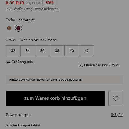
8,99
EUR
-63%
23,99
EUR
inkl. MwSt. / zzgl.
Versandkosten
Farbe
-
Karminrot
Größe
-
Wählen Sie Ihr Grösse
32
34
36
38
40
42
Größenguide
Finden Sie Ihre Größe
Hinweis
Die Kunden bewerten die Größe als passend.
zum Warenkorb hinzufügen
Bewertungen
5/5
(
24
)
Größenkompatibilität