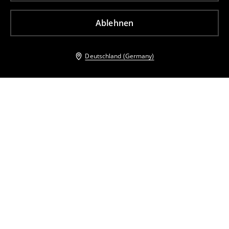
Ablehnen
Deutschland (Germany)
Andere Kunden entschieden sich ebenfalls für
Shorts mit Viskose
Shorts
17
,
99
EUR
23,99
EUR
11
,
99
EUR
18,99
EUR
inkl. MwSt. / zzgl.
Versandkosten
inkl. MwSt. / zzgl.
Versandkosten