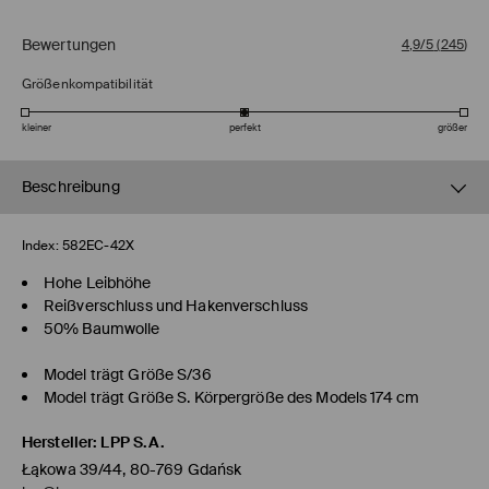
Bewertungen
4,9/5
(
245
)
Größenkompatibilität
kleiner
perfekt
größer
Beschreibung
Index:
582EC-42X
Hohe Leibhöhe
Reißverschluss und Hakenverschluss
50% Baumwolle
Model trägt Größe S/36
Model trägt Größe S. Körpergröße des Models 174 cm
Hersteller
:
LPP S.A.
Łąkowa 39/44, 80-769 Gdańsk