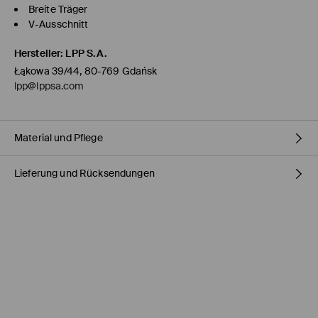
Breite Träger
V-Ausschnitt
Hersteller
:
LPP S.A.
Łąkowa 39/44, 80-769 Gdańsk
lpp@lppsa.com
Material und Pflege
Lieferung und Rücksendungen
ERSTER STOFF
:
80% VISKOSE, 20% POLYAMID
Versandbestimmungen
HERMES PaketShop
(4-6
Werktage
)
4,50 EUR* / Online-Zahlung
DHL PaketShop
(4-6
Werktage
)
5,00 EUR* / Online-Zahlung