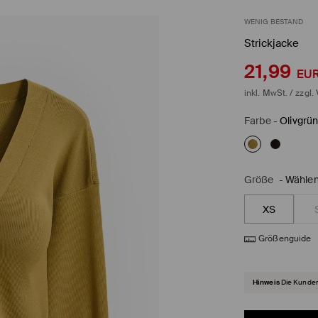
WENIG BESTAND
Strickjacke
21,99
EU
inkl. MwSt. / zzgl.
Farbe
-
Olivgrü
Größe
-
Wählen
XS
Größenguide
Hinweis
Die Kunden