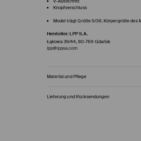
V-Ausschnitt
Knopfverschluss
Model trägt Größe S/36. Körpergröße des 
Hersteller
:
LPP S.A.
Łąkowa 39/44, 80-769 Gdańsk
lpp@lppsa.com
Material und Pflege
ERSTER STOFF
:
75% VISKOSE, 25% POLYAMID
Lieferung und Rücksendungen
MASCHINENWÄSCHE BEI MAX. TEMP. 20° C
Versandbestimmungen
MIT ÄHNLICHEN FARBEN WASCHEN
HERMES PaketShop
(4-6
Werktage
)
BLEICHEN NICHT ERLAUBT
4,50 EUR* / Online-Zahlung
NICHT BÜGELN