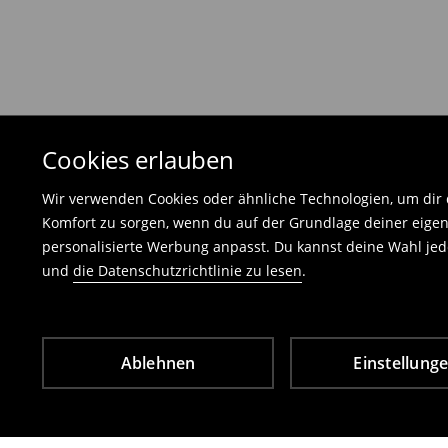
Die an uns zurückzusendende Ware muss mit d
und darf keinerlei Gebrauchsspuren aufweisen
⟶
Freiwilliges Rückgaberecht
Cookies erlauben
Wir verwenden Cookies oder ähnliche Technologien, um dir d
Komfort zu sorgen, wenn du auf der Grundlage deiner eigen
personalisierte Werbung anpasst. Du kannst deine Wahl jede
und
die Datenschutzrichtlinie zu lesen
.
Ablehnen
Einstellung