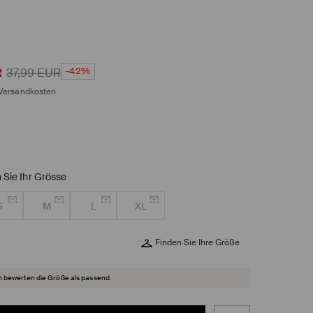
-42%
R
37,99
EUR
Versandkosten
n
 Sie Ihr Grösse
S
M
L
XL
Finden Sie Ihre Größe
 bewerten die Größe als passend.