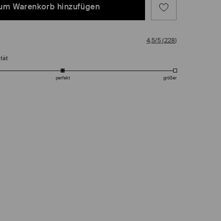
um Warenkorb hinzufügen
4,5/5
(
228
)
tät
perfekt
größer