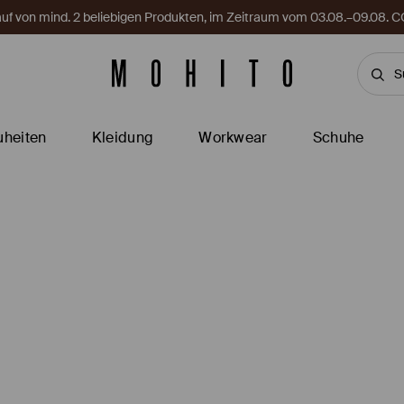
Kauf von mind. 2 beliebigen Produkten, im Zeitraum vom 03.08.–09.08
heiten
Kleidung
Workwear
Schuhe
e