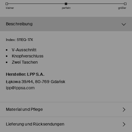
kleiner
perfekt
größer
Beschreibung
Index:
511EQ-17X
V-Ausschnitt
Knopfverschluss
Zwei Taschen
Hersteller
:
LPP S.A.
Łąkowa 39/44, 80-769 Gdańsk
lpp@lppsa.com
Material und Pflege
Lieferung und Rücksendungen
Material Oberstoff
:
100% WOLLE