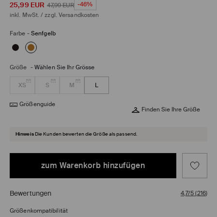
25,99
EUR
-46%
47,99
EUR
inkl. MwSt. / zzgl.
Versandkosten
Farbe
-
Senfgelb
Größe
-
Wählen Sie Ihr Grösse
XS
S
M
L
Größenguide
Finden Sie Ihre Größe
Hinweis
Die Kunden bewerten die Größe als passend.
zum Warenkorb hinzufügen
Bewertungen
4,7/5
(
216
)
Größenkompatibilität