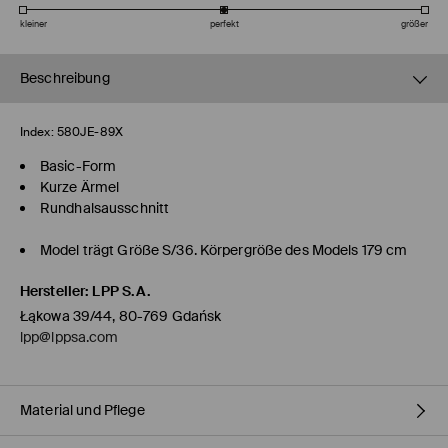
kleiner
perfekt
größer
Beschreibung
Index:
580JE-89X
Basic-Form
Kurze Ärmel
Rundhalsausschnitt
Model trägt Größe S/36. Körpergröße des Models 179 cm
Hersteller
:
LPP S.A.
Łąkowa 39/44, 80-769 Gdańsk
lpp@lppsa.com
Material und Pflege