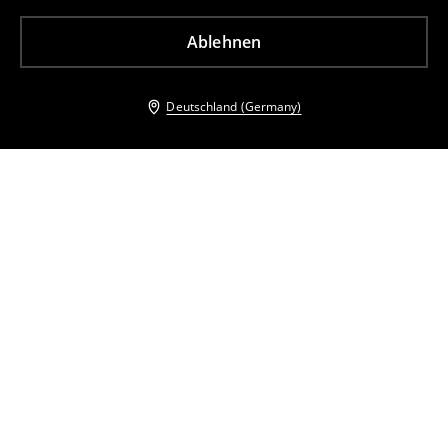
Ablehnen
Deutschland (Germany)
Andere Kunden entschieden sich ebenfalls für
T-Shirt
T-Shirt
11
,
99
EUR
21,99
EUR
21
,
99
EUR
inkl. MwSt. / zzgl.
Versandkosten
inkl. MwSt. / zzgl.
Versandkosten