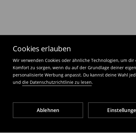
Die an uns zurückzusendende Ware muss mit d
und darf keinerlei Gebrauchsspuren aufweisen
⟶
Freiwilliges Rückgaberecht
Cookies erlauben
Wir verwenden Cookies oder ähnliche Technologien, um dir d
Komfort zu sorgen, wenn du auf der Grundlage deiner eigen
personalisierte Werbung anpasst. Du kannst deine Wahl jede
und
die Datenschutzrichtlinie zu lesen
.
Ablehnen
Einstellung