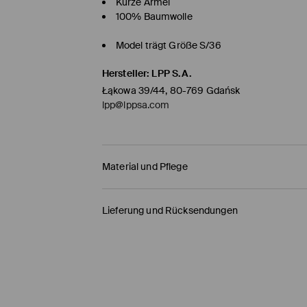
Kurze Ärmel
100% Baumwolle
Model trägt Größe S/36
Hersteller
:
LPP S.A.
Łąkowa 39/44, 80-769 Gdańsk
lpp@lppsa.com
Material und Pflege
Material Oberstoff
:
100% BAUMWOLLE
Lieferung und Rücksendungen
BLEICHEN NICHT ERLAUBT
Versandbestimmungen
NICHT IM TROMMELTROCKNER TROCKNEN
HERMES PaketShop
(4-6
Werktage
)
BÜGELN MIT EINER TEMPERATUR BIS MAX. 1
4,50 EUR* / Online-Zahlung
NICHT CHEMISCH REINIGEN