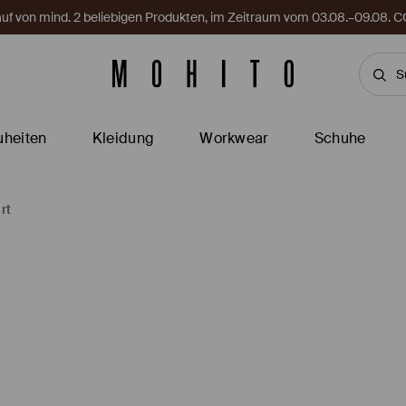
Kauf von mind. 2 beliebigen Produkten, im Zeitraum vom 03.08.–09.08
heiten
Kleidung
Workwear
Schuhe
rt