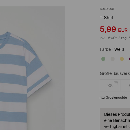
SOLD OUT
T-Shirt
5,99
EUR
inkl. MwSt. / zzgl.
Farbe
-
Weiß
Größe
(ausverk
XS
Größenguide
Dieses Produkt
eine Benachri
verfügbar ist 