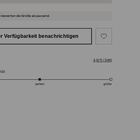
 bewerten die Größe als passend.
r Verfügbarkeit benachrichtigen
4,6/5
(
346
)
tät
perfekt
größer