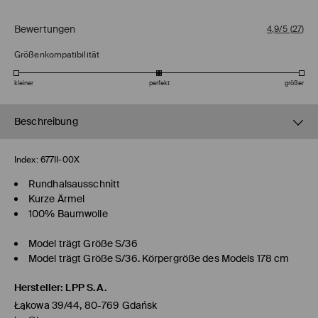
Bewertungen
4,9/5
(
27
)
Größenkompatibilität
kleiner
perfekt
größer
Beschreibung
Index:
677II-00X
Rundhalsausschnitt
Kurze Ärmel
100% Baumwolle
Model trägt Größe S/36
Model trägt Größe S/36. Körpergröße des Models 178 cm
Hersteller
:
LPP S.A.
Łąkowa 39/44, 80-769 Gdańsk