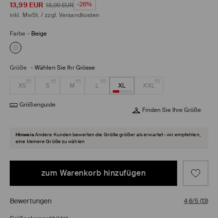
13,99
EUR
-26%
18,99
EUR
inkl. MwSt. / zzgl.
Versandkosten
Farbe
-
Beige
Größe
-
Wählen Sie Ihr Grösse
XS
S
M
L
XL
XXL
Größenguide
Finden Sie Ihre Größe
Hinweis
Andere Kunden bewerten die Größe größer als erwartet - wir empfehlen,
eine kleinere Größe zu wählen
zum Warenkorb hinzufügen
Bewertungen
4,6/5
(
13
)