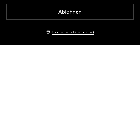
Ablehnen
Deutschland (Germany)
Andere Kunden entschieden sich ebenfalls für
Midikleid mit Puffärmeln
Ausgestelltes Midikleid
34
,
99
EUR
54,99
EUR
25
,
99
EUR
47,99
EUR
inkl. MwSt. / zzgl.
Versandkosten
inkl. MwSt. / zzgl.
Versandkosten