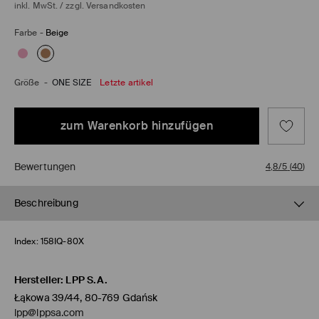
inkl. MwSt. / zzgl.
Versandkosten
Farbe
-
Beige
Größe
-
ONE SIZE
Letzte artikel
zum Warenkorb hinzufügen
Bewertungen
4,8/5
(
40
)
Beschreibung
Index:
158IQ-80X
Hersteller
:
LPP S.A.
Łąkowa 39/44, 80-769 Gdańsk
lpp@lppsa.com