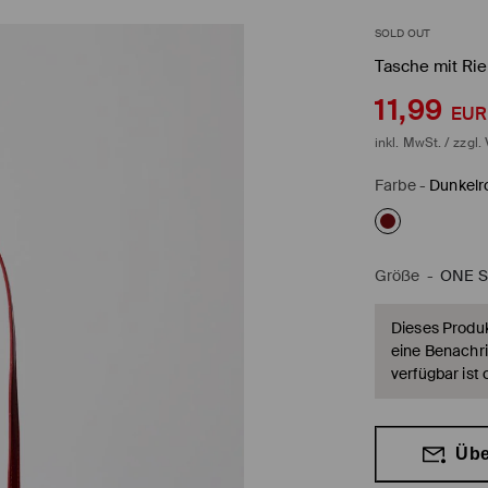
SOLD OUT
Tasche mit Ri
11,99
EUR
inkl. MwSt. / zzgl.
Farbe
-
Dunkelr
Größe
-
ONE S
Dieses Produkt
eine Benachri
verfügbar ist 
Übe