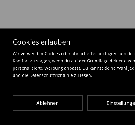
Die an uns zurückzusendende Ware muss mit d
und darf keinerlei Gebrauchsspuren aufweisen
⟶
Freiwilliges Rückgaberecht
Cookies erlauben
Wir verwenden Cookies oder ähnliche Technologien, um dir d
Komfort zu sorgen, wenn du auf der Grundlage deiner eigen
personalisierte Werbung anpasst. Du kannst deine Wahl jede
und
die Datenschutzrichtlinie zu lesen
.
Ablehnen
Einstellung