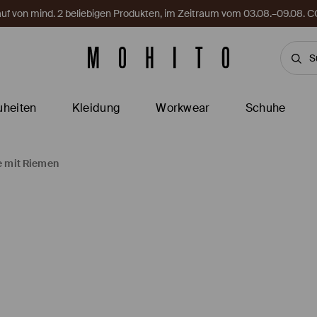
Kauf von mind. 2 beliebigen Produkten, im Zeitraum vom 03.08.–09.08
heiten
Kleidung
Workwear
Schuhe
e mit Riemen