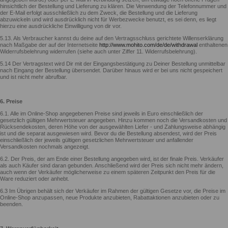
hinsichtlich der Bestellung und Lieferung zu klären. Die Verwendung der Telefonnummer und
der E-Mail erfolgt ausschließlich zu dem Zweck, die Bestellung und die Lieferung
abzuwickeln und wird ausdrücklich nicht für Werbezwecke benutzt, es sei denn, es liegt
hierzu eine ausdrückliche Einwilligung von dir vor.
5.13. Als Verbraucher kannst du deine auf den Vertragsschluss gerichtete Willenserklärung
nach Maßgabe der auf der Internetseite
http://www.mohito.com/de/de/withdrawal
enthaltenen
Widerrufsbelehrung widerrufen (siehe auch unter Ziffer 11. Widerrufsbelehrung).
5.14 Der Vertragstext wird Dir mit der Eingangsbestätigung zu Deiner Bestellung unmittelbar
nach Eingang der Bestellung übersendet. Darüber hinaus wird er bei uns nicht gespeichert
und ist nicht mehr abrufbar.
6. Preise
6.1. Alle im Online-Shop angegebenen Preise sind jeweils in Euro einschließlich der
gesetzlich gültigen Mehrwertsteuer angegeben. Hinzu kommen noch die Versandkosten und
Rücksendekosten, deren Höhe von der ausgewählten Liefer - und Zahlungsweise abhängig
ist und die separat ausgewiesen wird. Bevor du die Bestellung absendest, wird der Preis
einschließlich der jeweils gültigen gesetzlichen Mehrwertsteuer und anfallender
Versandkosten nochmals angezeigt.
6.2. Der Preis, der am Ende einer Bestellung angegeben wird, ist der finale Preis. Verkäufer
als auch Käufer sind daran gebunden. Anschließend wird der Preis sich nicht mehr ändern,
auch wenn der Verkäufer möglicherweise zu einem späteren Zeitpunkt den Preis für die
Ware reduziert oder anhebt.
6.3 Im Übrigen behält sich der Verkäufer im Rahmen der gültigen Gesetze vor, die Preise im
Online-Shop anzupassen, neue Produkte anzubieten, Rabattaktionen anzubieten oder zu
beenden.