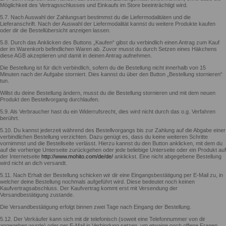
Möglichkeit des Vertragsschlusses und Einkaufs im Store beeinträchtigt wird.
5.7. Nach Auswahl der Zahlungsart bestimmst du die Liefermodalitäten und die
Lieferanschrift. Nach der Auswahl der Liefermodalität kannst du weitere Produkte kaufen
oder dir die Bestellübersicht anzeigen lassen.
5.8. Durch das Anklicken des Buttons „Kaufen“ gibst du verbindlich einen Antrag zum Kauf
der im Warenkorb befindlichen Waren ab. Zuvor musst du durch Setzen eines Häkchens
diese AGB akzeptieren und damit in deinen Antrag aufnehmen.
Die Bestellung ist für dich verbindlich, sofern du die Bestellung nicht innerhalb von 15
Minuten nach der Aufgabe storniert. Dies kannst du über den Button „Bestellung stornieren“
tun.
Willst du deine Bestellung ändern, musst du die Bestellung stornieren und mit dem neuen
Produkt den Bestellvorgang durchlaufen.
5.9. Als Verbraucher hast du ein Widerrufsrecht, dies wird nicht durch das o.g. Verfahren
berührt.
5.10. Du kannst jederzeit während des Bestellvorgangs bis zur Zahlung auf die Abgabe einer
verbindlichen Bestellung verzichten. Dazu genügt es, dass du keine weiteren Schritte
vornimmst und die Bestellseite verlässt. Hierzu kannst du den Button anklicken, mit dem du
auf die vorherige Unterseite zurückgehen oder jede beliebige Unterseite oder ein Produkt auf
der Internetseite
http://www.mohito.com/de/de/
anklickst. Eine nicht abgegebene Bestellung
wird nicht an dich versandt.
5.11. Nach Erhalt der Bestellung schicken wir dir eine Eingangsbestätigung per E-Mail zu, in
welcher deine Bestellung nochmals aufgeführt wird. Diese bedeutet noch keinen
Kaufvertragsabschluss. Der Kaufvertrag kommt erst mit Versendung der
Versandbestätigung zustande.
Die Versandbestätigung erfolgt binnen zwei Tage nach Eingang der Bestellung.
5.12. Der Verkäufer kann sich mit dir telefonisch (soweit eine Telefonnummer von dir
angegeben wurde) oder per E-Mail in Verbindung setzen, um etwaige noch offene Fragen