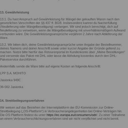
13. Gewährleistung
13.1. Du hast Anspruch auf Gewährleistung für Mängel der gekauften Waren nach den
gesetzlichen Vorschriften der §§ 437 ff. BGB. Insbesondere kannst du Nacherfüllung
(Neulieferung oder Mängelbeseitigung) verlangen. Wir sind jedoch berechtigt, dich auf
Neulieferung zu verweisen, wenn die Mängelbeseitigung mit unverhältnismäßigem Aufwand
verbunden wäre. Die Gewährleistungsansprüche verjähren 2 Jahre nach Ablieferung der
Ware.
13.2. Wir bitten dich, deine Gewährleistungsansprüche unter Angabe der Bestellnummer,
deines Namens und deiner Anschrift sowie unter kurzer Angabe der Gründe geltend zu
machen. Nutze bitte hierfür das Retourenportal im Kundenkonto über „Meine Bestellungen“
und versende das Paket mit DHL oder lasse die Abholung kostenlos durch den DHL-
Paketservice durchführen.
Andernfalls sende die Ware bitte auf eigene Kosten an folgende Anschrift:
LPP S.A. MOHITO
Jasionka 949C
36-002 Jasionka
14. Streitbeilegungsverfahren
Wir weisen auf das Bestehen der Internetplattform der EU-Kommission zur Online-
Streitbeilegung („OS-Plattform“) in Verbraucherangelegenheiten bei Online-Verträgen hin.
Die OS-Plattform findest du unter
https://ec.europa.eu/consumers/odr/
. Zu einer Teilnahme
an einem Verbraucherschlichtungsverfahren sind wir nicht verpflichtet und nicht bereit.