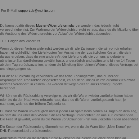
Per E-Mail:
support.de@mohito.com
Du kannst dafür dieses
Muster-Widerrufsformular
verwenden, das jedoch nicht
vorgeschrieben ist. Zur Wahrung der Widerrufsfrist reicht es aus, dass du die Mitteilung über
die Ausübung des Widerrufsrechts vor Ablauf der Widerrufsfrist absendest.
11.2. Folgen des Widerrufs
Wenn du diesen Vertrag widerrufst werden wir dir alle Zahlungen, die wir von dir erhalten
haben, einschließlich der Lieferkosten (mit Ausnahme der zusätzlichen Kosten, die sich
daraus ergeben, dass du eine andere Art der Lieferung als die von uns angebotene,
günstigste Standardlieferung gewählt hast), unverzüglich und spätestens binnen 14 Tagen
ab dem Tag zurückzuzahlen, an dem die Mitteilung über deinen Widerruf dieses Vertrags bei
uns eingegangen ist.
Für diese Rückzahlung verwenden wir dasselbe Zahlungsmittel, das du bei der
ursprünglichen Transaktion eingesetzt hast, es sei denn, mit dir wurde ausdrücklich etwas
anderes vereinbart; in keinem Fall werden dir wegen dieser Rückzahlung Entgelte
berechnet.
Wir können die Rückzahlung verweigern, bis wir die Waren wieder zurückerhalten haben
oder bis du den Nachweis erbracht hast, dass du die Waren zurückgesandt hast, je
nachdem, welches der frühere Zeitpunkt ist.
Du hast die Waren unverzüglich und in jedem Fall spätestens binnen 14 Tagen ab dem Tag,
an dem du uns über den Widerruf dieses Vertrags unterrichtest, an uns zurückzusenden.
Die Frist ist gewahrt, wenn du die Waren vor Ablauf der Frist von vierzehn Tagen absendest
Die Kosten der Rücksendung übernehmen wir, wenn du die Ware über „Mein Konto“ per
DHL-Retourenlabel zurücksendest.
Andernfalls trägst du die Kosten für die Rücksendung. Sende die Ware dann bitte an