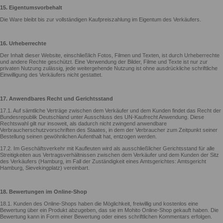
15. Eigentumsvorbehalt
Die Ware bleibt bis zur vollständigen Kaufpreiszahlung im Eigentum des Verkäufers.
16. Urheberrechte
Der Inhalt dieser Website, einschließlich Fotos, Filmen und Texten, ist durch Urheberrechte
und andere Rechte geschützt. Eine Verwendung der Bilder, Filme und Texte ist nur zur
privaten Nutzung zulässig, jede weitergehende Nutzung ist ohne ausdrückliche schriftliche
Einwilligung des Verkäufers nicht gestattet.
17. Anwendbares Recht und Gerichtsstand
17.1. Auf sämtliche Verträge zwischen dem Verkäufer und dem Kunden findet das Recht der
Bundesrepublik Deutschland unter Ausschluss des UN-Kaufrecht Anwendung. Diese
Rechtswahl gilt nur insoweit, als dadurch nicht zwingend anwendbare
Verbraucherschutzvorschriften des Staates, in dem der Verbraucher zum Zeitpunkt seiner
Bestellung seinen gewöhnlichen Aufenthalt hat, entzogen werden.
17.2. Im Geschäftsverkehr mit Kaufleuten wird als ausschließlicher Gerichtsstand für alle
Streitigkeiten aus Vertragsverhältnissen zwischen dem Verkäufer und dem Kunden der Sitz
des Verkäufers (Hamburg, im Fall der Zuständigkeit eines Amtsgerichtes: Amtsgericht
Hamburg, Sievekingplatz) vereinbart.
18. Bewertungen im Online-Shop
18.1. Kunden des Online-Shops haben die Möglichkeit, freiwillig und kostenlos eine
Bewertung über ein Produkt abzugeben, das sie im Mohito Online-Shop gekauft haben. Die
Bewertung kann in Form einer Bewertung oder eines schriftlichen Kommentars erfolgen.