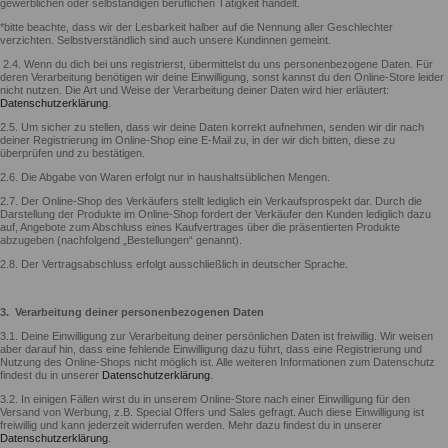
gewerblichen oder selbständigen beruflichen Tätigkeit handelt.
*bitte beachte, dass wir der Lesbarkeit halber auf die Nennung aller Geschlechter
verzichten. Selbstverständlich sind auch unsere Kundinnen gemeint.
2.4. Wenn du dich bei uns registrierst, übermittelst du uns personenbezogene Daten. Für
deren Verarbeitung benötigen wir deine Einwilligung, sonst kannst du den Online-Store leider
nicht nutzen. Die Art und Weise der Verarbeitung deiner Daten wird hier erläutert:
Datenschutzerklärung
.
2.5. Um sicher zu stellen, dass wir deine Daten korrekt aufnehmen, senden wir dir nach
deiner Registrierung im Online-Shop eine E-Mail zu, in der wir dich bitten, diese zu
überprüfen und zu bestätigen.
2.6. Die Abgabe von Waren erfolgt nur in haushaltsüblichen Mengen.
2.7. Der Online-Shop des Verkäufers stellt lediglich ein Verkaufsprospekt dar. Durch die
Darstellung der Produkte im Online-Shop fordert der Verkäufer den Kunden lediglich dazu
auf, Angebote zum Abschluss eines Kaufvertrages über die präsentierten Produkte
abzugeben (nachfolgend „Bestellungen“ genannt).
2.8. Der Vertragsabschluss erfolgt ausschließlich in deutscher Sprache.
3.
Verarbeitung deiner personenbezogenen Daten
3.1. Deine Einwilligung zur Verarbeitung deiner persönlichen Daten ist freiwillig. Wir weisen
aber darauf hin, dass eine fehlende Einwilligung dazu führt, dass eine Registrierung und
Nutzung des Online-Shops nicht möglich ist. Alle weiteren Informationen zum Datenschutz
findest du in unserer
Datenschutzerklärung
.
3.2. In einigen Fällen wirst du in unserem Online-Store nach einer Einwilligung für den
Versand von Werbung, z.B. Special Offers und Sales gefragt. Auch diese Einwilligung ist
freiwillig und kann jederzeit widerrufen werden. Mehr dazu findest du in unserer
Datenschutzerklärung
.