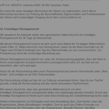
LPP S.A. MOHITO Jasionka 949C 36-002 Jasionka, Polen.
Du musst für einen etwaigen Wertverlust der Waren nur aufkommen, wenn dieser
Wertverlust auf einen zur Prüfung der Beschaffenheit, Eigenschaften und Funktionsweise
der Waren nicht notwendigen Umgang durch dich zurückzuführen ist.
12. Freiwilliges Rückgaberecht
Wir gewähren für Einkäufe neben dem gesetzlichen Widerrufsrecht ein freiwilliges
Rückgaberecht für 30 Tage ab Warenerhalt.
Mit diesem Rückgaberecht kannst du dich auch nach Ablauf der 14-tägigen Widerrufsfrist
(siehe Ziffer 11. Widerrufsrecht) vom Vertrag lösen, indem du die Ware innerhalb von 30
Tagen nach Erhalt (Fristbeginn am Tag des Warenerhalts) an uns zurückschickst. Zur
Fristwahrung reicht die rechtzeitige Absendung aus.
Dieses Rückgaberecht ist jedoch nur unter der Voraussetzung gegeben, dass die Ware in
ihrem ursprünglichen Zustand unversehrt zurückgeschickt wird, d.h. du hast sie nur
anprobiert, aber nicht getragen.
Nutze für die Rücksendung bitte unser Retourenportal auf unserer Internetseite unter „Mein
Konto“. Dort erhältst du ein DHL Retourenlabel.
Die Rückzahlung erfolgt auf das dir zur Zahlung verwendete Konto. Hast du per PayPal
gezahlt, erfolgt die Rückerstattung auf das damit verbundene PayPal-Konto.
Wir weisen darauf hin, dass das gesetzliche Widerrufsrecht von dem
freiwilligen Rückgaberecht unangetastet bleibt und unabhängig daneben besteht. Durch das
freiwillige Rückgaberecht findet auch keine Einschränkung des Gewährleistungsrechts statt.
Weitere Informationen zur Rückgabe sind nach Anmeldung über „Dein Konto“ unter der
Registerkarte „Meine Bestellungen“ erhältlich. Dort ist auch das Online-Formular zur
Durchführung der Rückgabe unter der Registerkarte „Bestelle Retoure“ abrufbar.