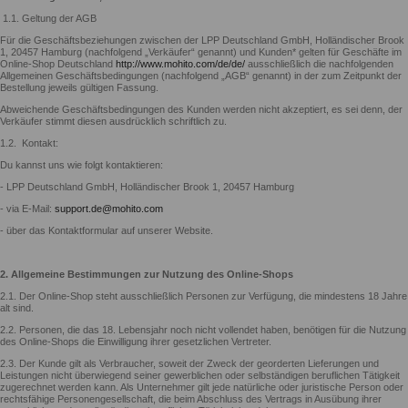
1.1. Geltung der AGB
Für die Geschäftsbeziehungen zwischen der LPP Deutschland GmbH, Holländischer Brook
1, 20457 Hamburg (nachfolgend „Verkäufer“ genannt) und Kunden* gelten für Geschäfte im
Online-Shop Deutschland
http://www.mohito.com/de/de/
ausschließlich die nachfolgenden
Allgemeinen Geschäftsbedingungen (nachfolgend „AGB“ genannt) in der zum Zeitpunkt der
Bestellung jeweils gültigen Fassung.
Abweichende Geschäftsbedingungen des Kunden werden nicht akzeptiert, es sei denn, der
Verkäufer stimmt diesen ausdrücklich schriftlich zu.
1.2. Kontakt:
Du kannst uns wie folgt kontaktieren:
- LPP Deutschland GmbH, Holländischer Brook 1, 20457 Hamburg
- via E-Mail:
support.de@mohito.com
- über das Kontaktformular auf unserer Website.
2. Allgemeine Bestimmungen zur Nutzung des Online-Shops
2.1. Der Online-Shop steht ausschließlich Personen zur Verfügung, die mindestens 18 Jahre
alt sind.
2.2. Personen, die das 18. Lebensjahr noch nicht vollendet haben, benötigen für die Nutzung
des Online-Shops die Einwilligung ihrer gesetzlichen Vertreter.
2.3. Der Kunde gilt als Verbraucher, soweit der Zweck der georderten Lieferungen und
Leistungen nicht überwiegend seiner gewerblichen oder selbständigen beruflichen Tätigkeit
zugerechnet werden kann. Als Unternehmer gilt jede natürliche oder juristische Person oder
rechtsfähige Personengesellschaft, die beim Abschluss des Vertrags in Ausübung ihrer