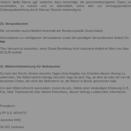
Jedoch bleibt Klarna ggf. weiterhin dazu berechtigt, die personenbezogenen Daten zu
verarbeiten, zu nutzen und zu übermitteln, wenn dies zur vertragsgemäßen
Zahlungsabwicklung durch Klarnas Dienste notwendig ist.
10. Versandkosten
Wir versenden ausschließlich innerhalb der Bundesrepublik Deutschland.
Informationen zu verfügbaren Versandarten sowie den jeweiligen Versandkosten findest Du
hier
.
*Der Versand ist kostenlos, wenn Deine Bestellung nicht reduzierte Artikel im Wert von über
60 EUR enthält.
11. Widerrufsbelehrung für Verbraucher
Du hast das Recht, binnen vierzehn Tagen ohne Angabe von Gründen diesen Vertrag zu
widerrufen. Die Widerrufsfrist beträgt vierzehn Tage ab dem Tag, an dem du oder ein von dir
benannter Dritter, der nicht der Beförderer ist, die Waren in Besitz genommen habt.
Um dein Widerrufsrecht auszuüben, musst du uns, mittels einer eindeutigen Erklärung (z.B.
Fax, Mail, Telefonanruf) über deinen Entschluss, diesen Vertrag u widerrufen, informieren.
Postalisch:
LPP S.A. MOHITO
Jasionka 949C
36-002 Jasionka