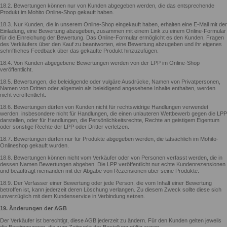
18.2. Bewertungen können nur von Kunden abgegeben werden, die das entsprechende
Produkt im Mohito Online-Shop gekauft haben.
18.3. Nur Kunden, die in unserem Online-Shop eingekauft haben, erhalten eine E-Mail mit der
Einladung, eine Bewertung abzugeben, zusammen mit einem Link zu einem Online-Formular
für die Einreichung der Bewertung. Das Online-Formular ermöglicht es den Kunden, Fragen
des Verkäufers über den Kauf zu beantworten, eine Bewertung abzugeben und ihr eigenes
schriftliches Feedback über das gekaufte Produkt hinzuzufügen.
18.4. Von Kunden abgegebene Bewertungen werden von der LPP im Online-Shop
veröffentlicht.
18.5. Bewertungen, die beleidigende oder vulgäre Ausdrücke, Namen von Privatpersonen,
Namen von Dritten oder allgemein als beleidigend angesehene Inhalte enthalten, werden
nicht veröffentlicht.
18.6. Bewertungen dürfen von Kunden nicht für rechtswidrige Handlungen verwendet
werden, insbesondere nicht für Handlungen, die einen unlauteren Wettbewerb gegen die LPP
darstellen, oder für Handlungen, die Persönlichkeitsrechte, Rechte an geistigem Eigentum
oder sonstige Rechte der LPP oder Dritter verletzen.
18.7. Bewertungen dürfen nur für Produkte abgegeben werden, die tatsächlich im Mohito-
Onlineshop gekauft wurden.
18.8. Bewertungen können nicht vom Verkäufer oder von Personen verfasst werden, die in
dessen Namen Bewertungen abgeben. Die LPP veröffentlicht nur echte Kundenrezensionen
und beauftragt niemanden mit der Abgabe von Rezensionen über seine Produkte.
18.9. Der Verfasser einer Bewertung oder jede Person, die vom Inhalt einer Bewertung
betroffen ist, kann jederzeit deren Löschung verlangen. Zu diesem Zweck sollte diese sich
unverzüglich mit dem Kundenservice in Verbindung setzen.
19. Änderungen der AGB
Der Verkäufer ist berechtigt, diese AGB jederzeit zu ändern. Für den Kunden gelten jeweils