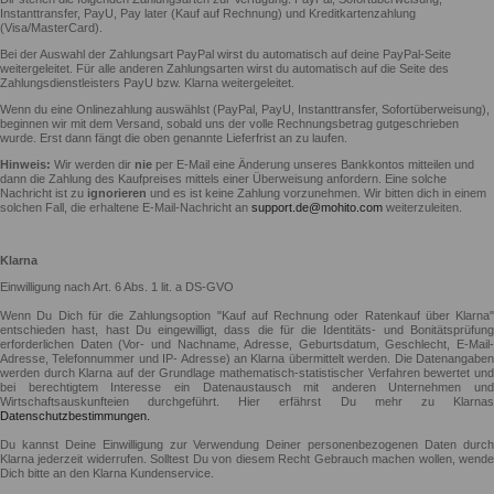
Instanttransfer, PayU, Pay later (Kauf auf Rechnung) und Kreditkartenzahlung
(Visa/MasterCard).
Bei der Auswahl der Zahlungsart PayPal wirst du automatisch auf deine PayPal-Seite
weitergeleitet. Für alle anderen Zahlungsarten wirst du automatisch auf die Seite des
Zahlungsdienstleisters PayU bzw. Klarna weitergeleitet.
Wenn du eine Onlinezahlung auswählst (PayPal, PayU, Instanttransfer, Sofortüberweisung),
beginnen wir mit dem Versand, sobald uns der volle Rechnungsbetrag gutgeschrieben
wurde. Erst dann fängt die oben genannte Lieferfrist an zu laufen.
Hinweis:
Wir werden dir
nie
per E-Mail eine Änderung unseres Bankkontos mitteilen und
dann die Zahlung des Kaufpreises mittels einer Überweisung anfordern. Eine solche
Nachricht ist zu
ignorieren
und es ist keine Zahlung vorzunehmen. Wir bitten dich in einem
solchen Fall, die erhaltene E-Mail-Nachricht an
support.de@mohito.com
weiterzuleiten.
Klarna
Einwilligung nach Art. 6 Abs. 1 lit. a DS-GVO
Wenn Du Dich für die Zahlungsoption "Kauf auf Rechnung oder Ratenkauf über Klarna"
entschieden hast, hast Du eingewilligt, dass die für die Identitäts- und Bonitätsprüfung
erforderlichen Daten (Vor- und Nachname, Adresse, Geburtsdatum, Geschlecht, E-Mail-
Adresse, Telefonnummer und IP- Adresse) an Klarna übermittelt werden. Die Datenangaben
werden durch Klarna auf der Grundlage mathematisch-statistischer Verfahren bewertet und
bei berechtigtem Interesse ein Datenaustausch mit anderen Unternehmen und
Wirtschaftsauskunfteien durchgeführt. Hier erfährst Du mehr zu Klarnas
Datenschutzbestimmungen.
Du kannst Deine Einwilligung zur Verwendung Deiner personenbezogenen Daten durch
Klarna jederzeit widerrufen. Solltest Du von diesem Recht Gebrauch machen wollen, wende
Dich bitte an den Klarna Kundenservice.