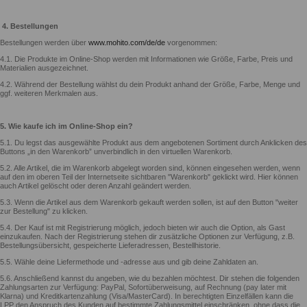
4. Bestellungen
Bestellungen werden über
www.mohito.com/de/de
vorgenommen:
4.1. Die Produkte im Online-Shop werden mit Informationen wie Größe, Farbe, Preis und
Materialien ausgezeichnet.
4.2. Während der Bestellung wählst du dein Produkt anhand der Größe, Farbe, Menge und
ggf. weiteren Merkmalen aus.
5. Wie kaufe ich im Online-Shop ein?
5.1. Du legst das ausgewählte Produkt aus dem angebotenen Sortiment durch Anklicken des
Buttons „in den Warenkorb” unverbindlich in den virtuellen Warenkorb.
5.2. Alle Artikel, die im Warenkorb abgelegt worden sind, können eingesehen werden, wenn
auf den im oberen Teil der Internetseite sichtbaren "Warenkorb" geklickt wird. Hier können
auch Artikel gelöscht oder deren Anzahl geändert werden.
5.3. Wenn die Artikel aus dem Warenkorb gekauft werden sollen, ist auf den Button "weiter
zur Bestellung" zu klicken.
5.4. Der Kauf ist mit Registrierung möglich, jedoch bieten wir auch die Option, als Gast
einzukaufen. Nach der Registrierung stehen dir zusätzliche Optionen zur Verfügung, z.B.
Bestellungsübersicht, gespeicherte Lieferadressen, Bestellhistorie.
5.5. Wähle deine Liefermethode und -adresse aus und gib deine Zahldaten an.
5.6. Anschließend kannst du angeben, wie du bezahlen möchtest. Dir stehen die folgenden
Zahlungsarten zur Verfügung: PayPal, Sofortüberweisung, auf Rechnung (pay later mit
Klarna) und Kreditkartenzahlung (Visa/MasterCard). In berechtigten Einzelfällen kann die
LPP den Anspruch des Kunden auf bestimmte Zahlungsmittel einschränken, ohne dass die