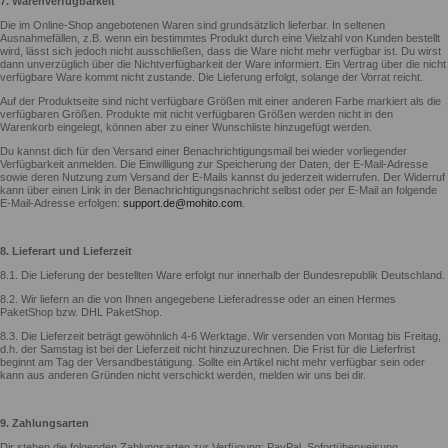
7. Warenverfügbarkeit
Die im Online-Shop angebotenen Waren sind grundsätzlich lieferbar. In seltenen
Ausnahmefällen, z.B. wenn ein bestimmtes Produkt durch eine Vielzahl von Kunden bestellt
wird, lässt sich jedoch nicht ausschließen, dass die Ware nicht mehr verfügbar ist. Du wirst
dann unverzüglich über die Nichtverfügbarkeit der Ware informiert. Ein Vertrag über die nicht
verfügbare Ware kommt nicht zustande. Die Lieferung erfolgt, solange der Vorrat reicht.
Auf der Produktseite sind nicht verfügbare Größen mit einer anderen Farbe markiert als die
verfügbaren Größen. Produkte mit nicht verfügbaren Größen werden nicht in den
Warenkorb eingelegt, können aber zu einer Wunschliste hinzugefügt werden.
Du kannst dich für den Versand einer Benachrichtigungsmail bei wieder vorliegender
Verfügbarkeit anmelden. Die Einwilligung zur Speicherung der Daten, der E-Mail-Adresse
sowie deren Nutzung zum Versand der E-Mails kannst du jederzeit widerrufen. Der Widerruf
kann über einen Link in der Benachrichtigungsnachricht selbst oder per E-Mail an folgende
E-Mail-Adresse erfolgen:
support.de@mohito.com
.
8. Lieferart und Lieferzeit
8.1. Die Lieferung der bestellten Ware erfolgt nur innerhalb der Bundesrepublik Deutschland.
8.2. Wir liefern an die von Ihnen angegebene Lieferadresse oder an einen Hermes
PaketShop bzw. DHL PaketShop.
8.3. Die Lieferzeit beträgt gewöhnlich 4-6 Werktage. Wir versenden von Montag bis Freitag,
d.h. der Samstag ist bei der Lieferzeit nicht hinzuzurechnen. Die Frist für die Lieferfrist
beginnt am Tag der Versandbestätigung. Sollte ein Artikel nicht mehr verfügbar sein oder
kann aus anderen Gründen nicht verschickt werden, melden wir uns bei dir.
9. Zahlungsarten
Dir stehen die folgenden Zahlungsarten zur Verfügung: PayPal, Sofortüberweisung,