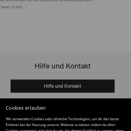
die Bestimmungen, die zum Zeitpunkt der Bestellung gültig waren.
Stand: 12.2025
Hilfe und Kontakt
Hilfe und Kontakt
Social media
Cookies erlauben
Facebook
YouTube
Instagram
TikTok
Wir verwenden Cookies oder ähnliche Technologien, um dir das beste
Erlebnis bei der Nutzung unserer Website zu bieten. Indem du allen
Cookies zustimmst, erlaubst du uns, für deinen Komfort zu sorgen, wenn