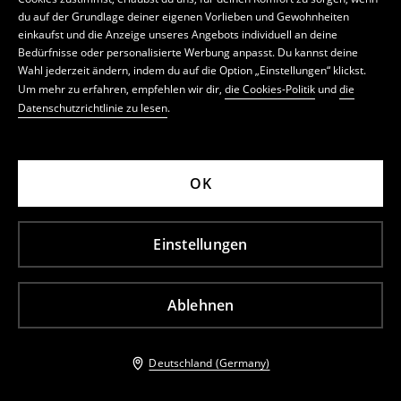
du auf der Grundlage deiner eigenen Vorlieben und Gewohnheiten
einkaufst und die Anzeige unseres Angebots individuell an deine
Bedürfnisse oder personalisierte Werbung anpasst. Du kannst deine
Online-Shop
Wahl jederzeit ändern, indem du auf die Option „Einstellungen“ klickst.
Um mehr zu erfahren, empfehlen wir dir,
die Cookies-Politik
und
die
Mein Konto
Datenschutzrichtlinie zu lesen
.
Mohito
Datenschutz
OK
Newsletter
Einstellungen
LPP Deutschland GmbH, Holl
ä
ndischer Brook 1,
20457 Hamburg, Registergericht: Amtsgericht
Ablehnen
Hamburg, HRB 130936, Umsatzsteuer-ID-Nr.:
DE293682602 | Steuernummer: 48/754/01993
Deutschland (Germany)
Mohito © 2026