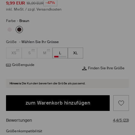
9,99
EUR
-47%
18,99
EUR
inkl. MwSt. / zzgl.
Versandkosten
Farbe
-
Braun
Größe
-
Wählen Sie Ihr Grösse
XS
S
M
L
XL
Größenguide
Finden Sie Ihre Größe
Hinweis
Die Kunden bewerten die Größe als passend.
zum Warenkorb hinzufügen
Bewertungen
4,4/5
(
23
)
Größenkompatibilität