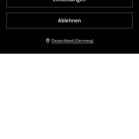
Ablehnen
Deutschland (Germany)
Andere Kunden entschieden sich ebenfalls für
Top mit Einsatz
Top mit Einsatz
9
,
99
EUR
18,99
EUR
9
,
99
EUR
18,99
EUR