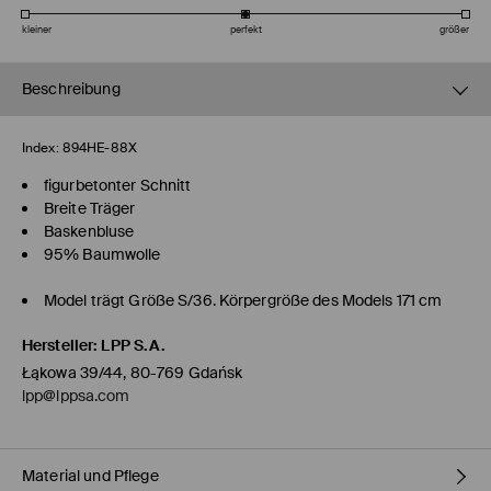
kleiner
perfekt
größer
Beschreibung
Index:
894HE-88X
figurbetonter Schnitt
Breite Träger
Baskenbluse
95% Baumwolle
Model trägt Größe S/36. Körpergröße des Models 171 cm
Hersteller
:
LPP S.A.
Łąkowa 39/44, 80-769 Gdańsk
lpp@lppsa.com
Material und Pflege