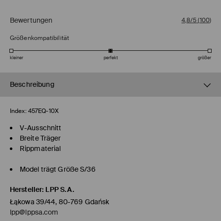
Bewertungen
4,8/5
(
100
)
Größenkompatibilität
kleiner
perfekt
größer
Beschreibung
Index:
457EQ-10X
V-Ausschnitt
Breite Träger
Rippmaterial
Model trägt Größe S/36
Hersteller
:
LPP S.A.
Łąkowa 39/44, 80-769 Gdańsk
lpp@lppsa.com