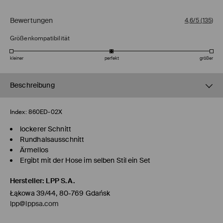
Bewertungen
4,6/5
(
135
)
Größenkompatibilität
kleiner
perfekt
größer
Beschreibung
Index:
860ED-02X
lockerer Schnitt
Rundhalsausschnitt
Ärmellos
Ergibt mit der Hose im selben Stil ein Set
Hersteller
:
LPP S.A.
Łąkowa 39/44, 80-769 Gdańsk
lpp@lppsa.com