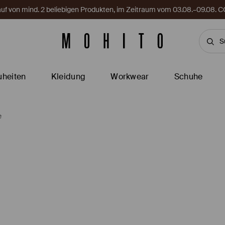
Kauf von mind. 2 beliebigen Produkten, im Zeitraum vom 03.08.–09.08
heiten
Kleidung
Workwear
Schuhe
e