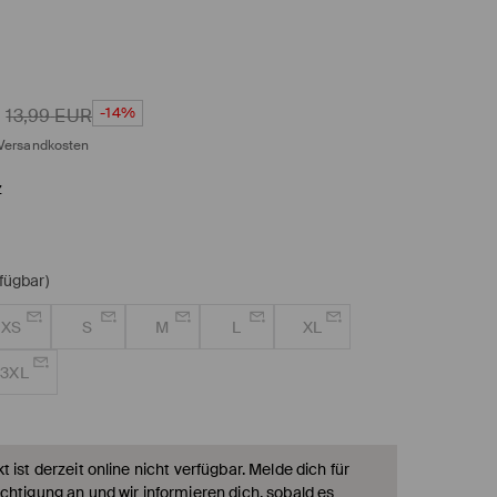
-14%
13,99
EUR
Versandkosten
z
rfügbar)
XS
S
M
L
XL
3XL
 ist derzeit online nicht verfügbar. Melde dich für
chtigung an und wir informieren dich, sobald es