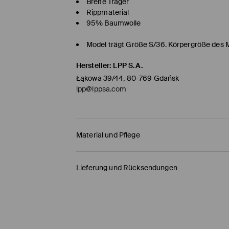
Breite Träger
Rippmaterial
95% Baumwolle
Model trägt Größe S/36. Körpergröße des 
Hersteller
:
LPP S.A.
Łąkowa 39/44, 80-769 Gdańsk
lpp@lppsa.com
Material und Pflege
ERSTER STOFF
:
95% BAUMWOLLE, 5% ELASTHAN
Lieferung und Rücksendungen
Versandbestimmungen
HERMES PaketShop
(4-6
Werktage
)
4,50 EUR* / Online-Zahlung