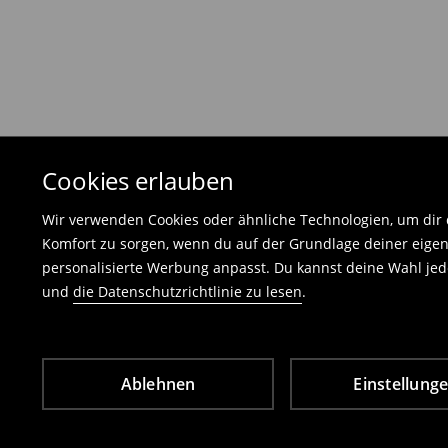
Die Rücksendegebühr beträgt 1,99 €.
Die an uns zurückzusendende Ware muss mit d
und darf keinerlei Gebrauchsspuren aufweisen
⟶
Freiwilliges Rückgaberecht
Cookies erlauben
Wir verwenden Cookies oder ähnliche Technologien, um dir d
Komfort zu sorgen, wenn du auf der Grundlage deiner eigen
personalisierte Werbung anpasst. Du kannst deine Wahl jede
und
die Datenschutzrichtlinie zu lesen
.
Ablehnen
Einstellung