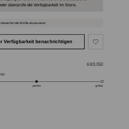
oder überprüfe die Verfügbarkeit im Store.
 bewerten die Größe als passend.
r Verfügbarkeit benachrichtigen
4,9/5
(
152
)
tät
perfekt
größer