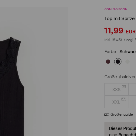
COMING SOON
Top mit Spitze
11,99
EUR
inkl. MwSt. / zzgl.
Farbe
-
Schwar
Größe
(bald ve
XXS
XXL
Größenguide
Dieses Produkt
eine Benachri