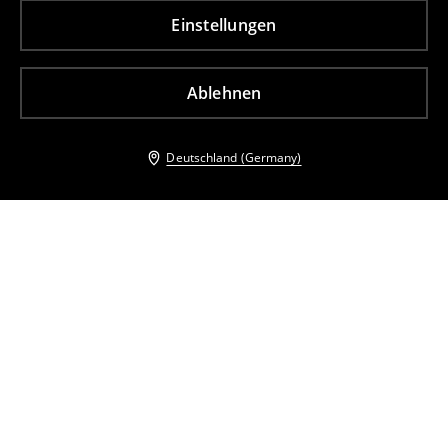
Einstellungen
Ablehnen
Deutschland (Germany)
Andere Kunden entschieden sich ebenfalls für
Maxikleid
Maxikleid