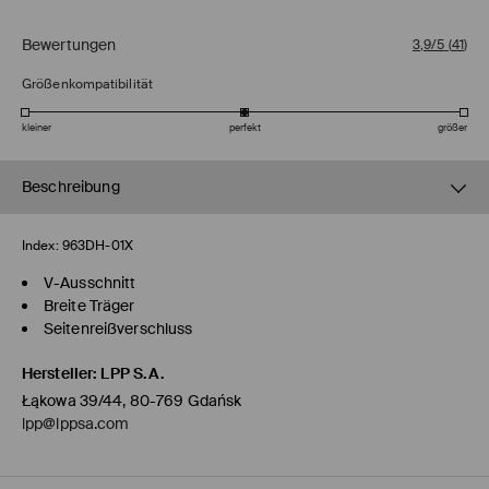
Bewertungen
3,9/5
(
41
)
Größenkompatibilität
kleiner
perfekt
größer
Beschreibung
Index:
963DH-01X
V-Ausschnitt
Breite Träger
Seitenreißverschluss
Hersteller
:
LPP S.A.
Łąkowa 39/44, 80-769 Gdańsk
lpp@lppsa.com