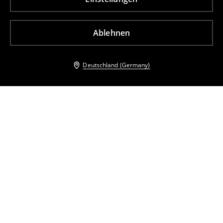
Ablehnen
Deutschland (Germany)
Andere Kunden entschieden sich ebenfalls für
Wide leg trousers
Culotte
17
,
99
EUR
37,99
EUR
32
,
99
EUR
42,99
EUR