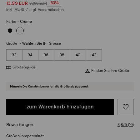
13,99
EUR
-63%
37,99
EUR
inkl. MwSt. / zzgl.
Versandkosten
Farbe
-
Creme
Größe
-
Wählen Sie Ihr Grösse
32
34
36
38
40
42
Größenguide
Finden Sie Ihre Größe
Hinweis
Die Kunden bewerten die Größe als passend.
zum Warenkorb hinzufügen
Bewertungen
3,8/5
(
10
)
Größenkompatibilität