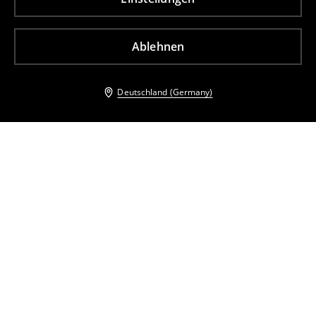
Ablehnen
Deutschland (Germany)
Andere Kunden entschieden sich ebenfalls für
Wide leg trousers
Wide leg trousers
27
,
99
EUR
37,99
EUR
22
,
99
EUR
37,99
EUR