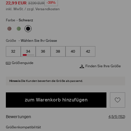
22,99
EUR
-39%
37,99
EUR
inkl. MwSt. / zzgl.
Versandkosten
Farbe
-
Schwarz
Größe
-
Wählen Sie Ihr Grösse
32
34
36
38
40
42
Größenguide
Finden Sie Ihre Größe
Hinweis
Die Kunden bewerten die Größe als passend.
zum Warenkorb hinzufügen
Bewertungen
4,5/5
(
152
)
Größenkompatibilität