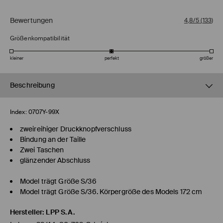
Bewertungen
4,8/5
(
133
)
Größenkompatibilität
kleiner
perfekt
größer
Beschreibung
Index:
0707Y-99X
zweireihiger Druckknopfverschluss
Bindung an der Taille
Zwei Taschen
glänzender Abschluss
Model trägt Größe S/36
Model trägt Größe S/36. Körpergröße des Models 172 cm
Hersteller
:
LPP S.A.