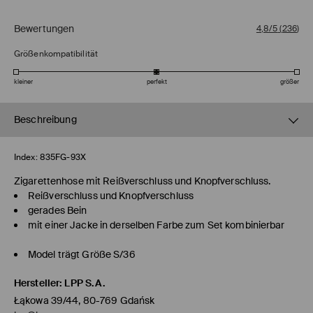
Bewertungen
4,8/5
(
236
)
Größenkompatibilität
kleiner
perfekt
größer
Beschreibung
Index:
835FG-93X
Zigarettenhose mit Reißverschluss und Knopfverschluss.
Reißverschluss und Knopfverschluss
gerades Bein
mit einer Jacke in derselben Farbe zum Set kombinierbar
Model trägt Größe S/36
Hersteller
:
LPP S.A.
Łąkowa 39/44, 80-769 Gdańsk