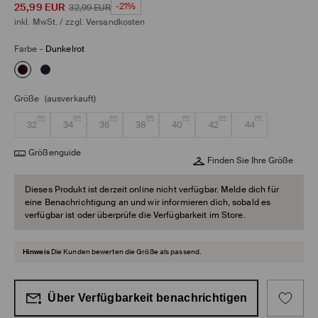
25,99
EUR
-21%
32,99
EUR
inkl. MwSt. / zzgl.
Versandkosten
Farbe
-
Dunkelrot
Größe
(ausverkauft)
32
34
36
38
40
42
44
Größenguide
Finden Sie Ihre Größe
Dieses Produkt ist derzeit online nicht verfügbar. Melde dich für
eine Benachrichtigung an und wir informieren dich, sobald es
verfügbar ist oder überprüfe die Verfügbarkeit im Store.
Hinweis
Die Kunden bewerten die Größe als passend.
Über Verfügbarkeit benachrichtigen